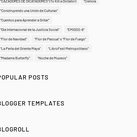
“CAZADORES DE DICATADORES” (To Kill a Dictator)
“Ciencia
“Construyendo una Unión de Culturas”
“Cuentos para Aprender a Gritar”
“Día Internacional de la Justicia Social”
“EMIDSS-6”
“Flor de Navidad”
“Flor de Pascua” o “Flor de Fuego”
“La Perla del Oriente Maya"
“LibroFest Metropolitano”
“Madame Butterfly”
“Noche de Museos”
POPULAR POSTS
BLOGGER TEMPLATES
BLOGROLL