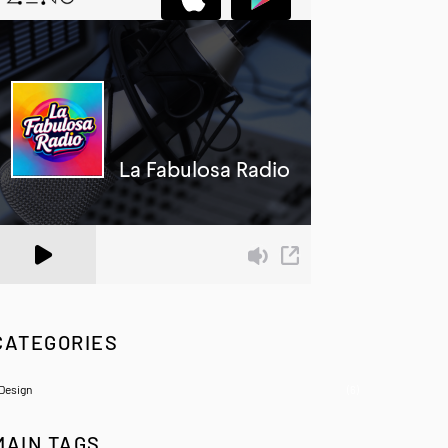
 Zeno.FM Station
CATEGORIES
Design
(6)
MAIN TAGS