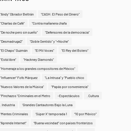
"Andy" Obrador Beltrán
"CASH: El Peso del Dinero"
"Charlas de Café"
"Contra mañanera chafa
"De noche pero sin sueño"
"Defensores de la democracia"
"Desmadruga2"
"Doble Sentido" y "+Noche"
"El Chapo" Guzmán
"El Mil Voces"
"El Rey del Bolero"
"Está libre"
"Hackney Diamonds"
"Homenaje a los grandes compositores de México"
"Influencer" Fofo Márquez
"La Intrusa" y "Pueblo chico
"Nuevos Valores de la Música"
"Papás por conveniencia"
"Pinchazos "Criminales en el Metro
-Espectáculos
. Cultura
. Industria
‘Grandes Cantautores Bajo la Luna
‘Mentes Criminales
‘Súper X’ temporada 1
“10 por México”
“Aprende Internet”
“Buena vecindad” con países fronterizos