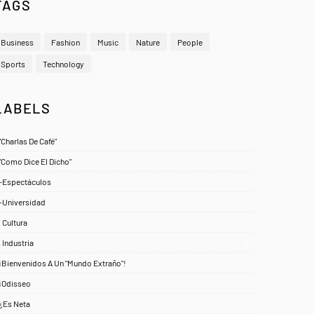
TAGS
Business
Fashion
Music
Nature
People
Sports
Technology
LABELS
"Charlas De Café"
1
"Como Dice El Dicho"
5
-Espectáculos
4
-Universidad
1
. Cultura
25
. Industria
3
¡Bienvenidos A Un "Mundo Extraño"!
1
¡Odisseo
1
¿Es Neta
2