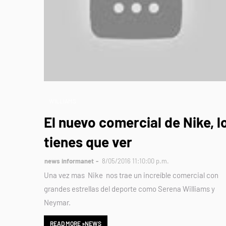
WILLIAMS
El nuevo comercial de Nike, l
tienes que ver
news informanet
8/05/2016 11:10:00 p.m.
Una vez mas Nike nos trae un increíble comercial con
grandes estrellas del deporte como Serena Williams y
Neymar.
READ MORE »NEWS