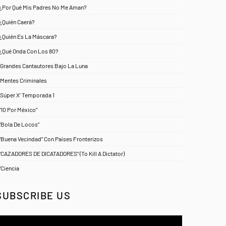
¿Por Qué Mis Padres No Me Aman?
1
¿Quién Caerá?
1
¿Quién Es La Máscara?
7
¿Qué Onda Con Los 80?
1
‘Grandes Cantautores Bajo La Luna
1
‘Mentes Criminales
1
‘Súper X’ Temporada 1
1
“10 Por México”
1
“Bola De Locos”
1
“Buena Vecindad” Con Países Fronterizos
1
“CAZADORES DE DICATADORES” (To Kill A Dictator)
1
“Ciencia
1
SUBSCRIBE US