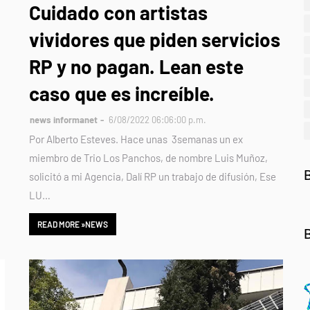
Cuidado con artistas
vividores que piden servicios
RP y no pagan. Lean este
caso que es increíble.
news informanet
6/08/2022 06:06:00 p.m.
Por Alberto Esteves. Hace unas 3semanas un ex
miembro de Trio Los Panchos, de nombre Luis Muñoz,
solicitó a mi Agencia, Dalí RP un trabajo de difusión, Ese
LU…
READ MORE »NEWS