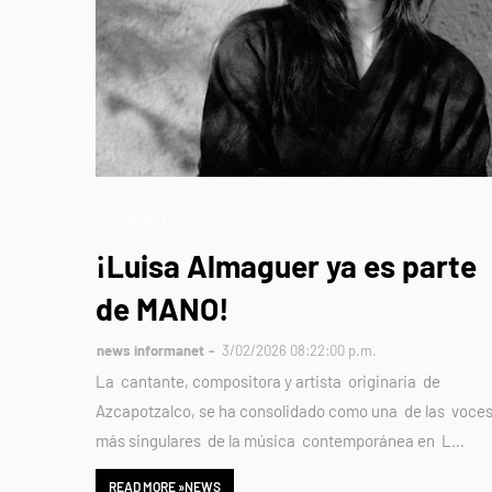
SHOEGAZE
¡Luisa Almaguer ya es parte
de MANO!
news informanet
3/02/2026 08:22:00 p.m.
La cantante, compositora y artista originaria de
Azcapotzalco, se ha consolidado como una de las voce
más singulares de la música contemporánea en L…
READ MORE »NEWS