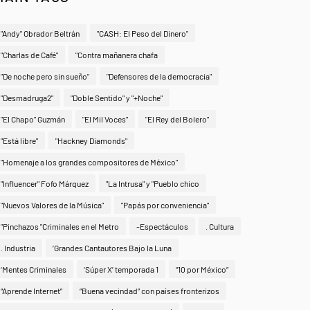
"Andy" Obrador Beltrán
"CASH: El Peso del Dinero"
"Charlas de Café"
"Contra mañanera chafa
"De noche pero sin sueño"
"Defensores de la democracia"
"Desmadruga2"
"Doble Sentido" y "+Noche"
"El Chapo" Guzmán
"El Mil Voces"
"El Rey del Bolero"
"Está libre"
"Hackney Diamonds"
"Homenaje a los grandes compositores de México"
"Influencer" Fofo Márquez
"La Intrusa" y "Pueblo chico
"Nuevos Valores de la Música"
"Papás por conveniencia"
"Pinchazos "Criminales en el Metro
-Espectáculos
. Cultura
. Industria
‘Grandes Cantautores Bajo la Luna
‘Mentes Criminales
‘Súper X’ temporada 1
“10 por México”
“Aprende Internet”
“Buena vecindad” con países fronterizos