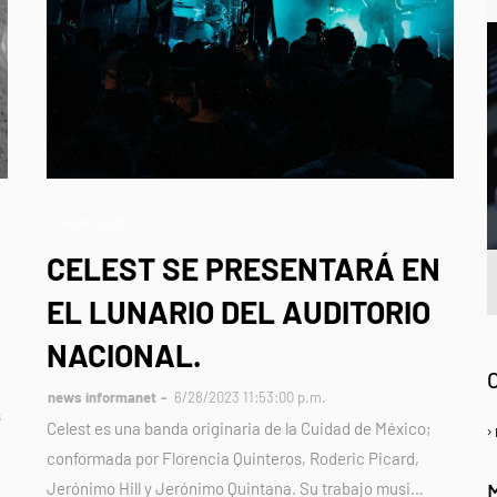
SHOE-GAZE
CELEST SE PRESENTARÁ EN
EL LUNARIO DEL AUDITORIO
A
NACIONAL.
news informanet
6/28/2023 11:53:00 p.m.
s
Celest es una banda originaria de la Cuidad de México;
conformada por Florencia Quinteros, Roderic Picard,
Jerónimo Hill y Jerónimo Quintana. Su trabajo musi…