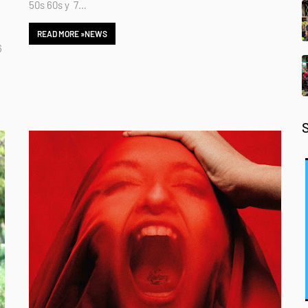
50s 60s y 7…
READ MORE »NEWS
6