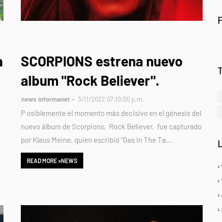
ROCK
a
SCORPIONS estrena nuevo
album "Rock Believer".
news informanet
3/11/2022 07:10:00 p.m.
P osiblemente el momento más decisivo en el génesis del
nuevo álbum de Scorpions, Rock Believer, fue capturado
por Klaus Meine, quien escribió “Gas In The Ta…
READ MORE »NEWS