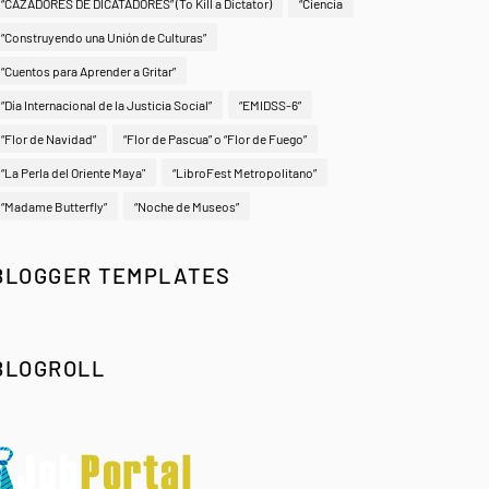
“CAZADORES DE DICATADORES” (To Kill a Dictator)
“Ciencia
“Construyendo una Unión de Culturas”
“Cuentos para Aprender a Gritar”
“Día Internacional de la Justicia Social”
“EMIDSS-6”
“Flor de Navidad”
“Flor de Pascua” o “Flor de Fuego”
“La Perla del Oriente Maya"
“LibroFest Metropolitano”
“Madame Butterfly”
“Noche de Museos”
BLOGGER TEMPLATES
BLOGROLL