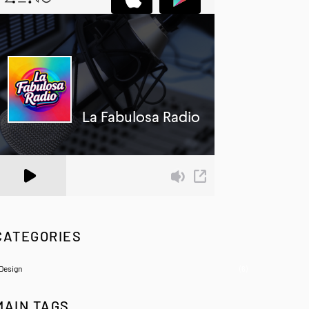
 Zeno.FM Station
CATEGORIES
Design
(6)
MAIN TAGS