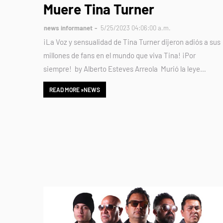
Muere Tina Turner
news informanet
5/25/2023 04:06:00 a.m.
¡La Voz y sensualidad de Tina Turner dijeron adiós a sus
millones de fans en el mundo que viva Tina! ¡Por
siempre! by Alberto Esteves Arreola Murió la leye…
READ MORE »NEWS