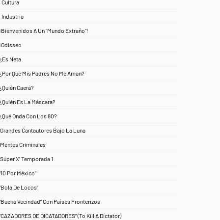
. Cultura
25
. Industria
3
¡Bienvenidos A Un "Mundo Extraño"!
1
¡Odisseo
1
¿Es Neta
2
¿Por Qué Mis Padres No Me Aman?
1
¿Quién Caerá?
1
¿Quién Es La Máscara?
7
¿Qué Onda Con Los 80?
1
‘Grandes Cantautores Bajo La Luna
1
‘Mentes Criminales
1
‘Súper X’ Temporada 1
1
“10 Por México”
1
“Bola De Locos”
1
“Buena Vecindad” Con Países Fronterizos
1
“CAZADORES DE DICATADORES” (To Kill A Dictator)
1