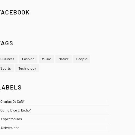
FACEBOOK
TAGS
Business
Fashion
Music
Nature
People
Sports
Technology
LABELS
"Charlas De Café"
1
"Como Dice El Dicho"
5
-Espectáculos
4
-Universidad
1