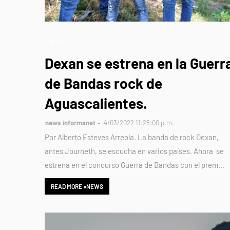
ROCK
Dexan se estrena en la Guerr
de Bandas rock de
Aguascalientes.
news informanet
4/03/2022 11:28:00 p.m.
Por Alberto Esteves Arreola. La banda de rock Dexan,
antes Journeth, se escucha en varios países. Ahora se
estrena en el concurso Guerra de Bandas con el prem…
READ MORE »NEWS