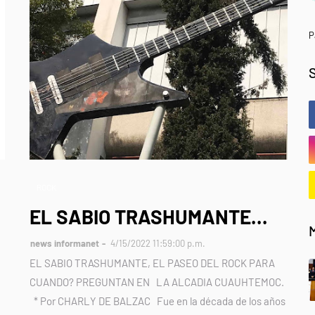
P
ROCK
EL SABIO TRASHUMANTE...
news informanet
4/15/2022 11:59:00 p.m.
EL SABIO TRASHUMANTE, EL PASEO DEL ROCK PARA
CUANDO? PREGUNTAN EN LA ALCADIA CUAUHTEMOC.
* Por CHARLY DE BALZAC Fue en la década de los años