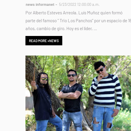
news informanet
5/23/2022 12:00:00 a.m.
Por Alberto Esteves Arreola. Luís Muñoz quien formó
parte del famoso " Trio Los Panchos" por un espacio de 1
años, cambio de giro. Hoy es el líder, …
READ MORE »NEWS