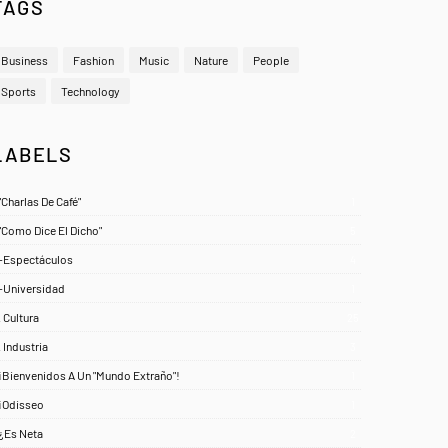
TAGS
Business
Fashion
Music
Nature
People
Sports
Technology
LABELS
"Charlas De Café"
1
"Como Dice El Dicho"
5
-Espectáculos
4
-Universidad
1
. Cultura
25
. Industria
3
¡Bienvenidos A Un "Mundo Extraño"!
1
¡Odisseo
1
¿Es Neta
2