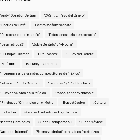
"Andy" Obrador Beltrán
"CASH: El Peso del Dinero"
"Charlas de Café"
"Contra mañanera chafa
"De noche pero sin sueño"
"Defensores de la democracia"
"Desmadruga2"
"Doble Sentido" y "+Noche"
"El Chapo" Guzmán
"El Mil Voces"
"El Rey del Bolero"
"Está libre"
"Hackney Diamonds"
"Homenaje a los grandes compositores de México"
"Influencer" Fofo Márquez
"La Intrusa" y "Pueblo chico
"Nuevos Valores de la Música"
"Papás por conveniencia"
"Pinchazos "Criminales en el Metro
-Espectáculos
. Cultura
. Industria
‘Grandes Cantautores Bajo la Luna
‘Mentes Criminales
‘Súper X’ temporada 1
“10 por México”
“Aprende Internet”
“Buena vecindad” con países fronterizos