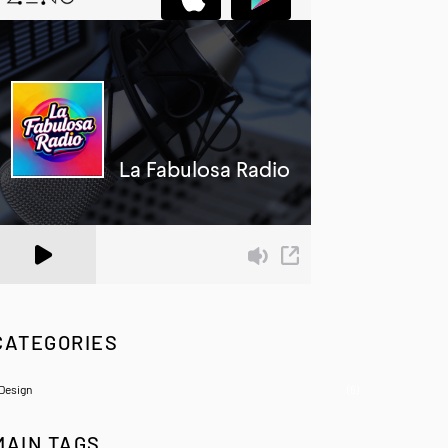
 Zeno.FM Station
CATEGORIES
Design
(6)
MAIN TAGS