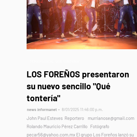
TEMA MUSICAL "QUE TONTERÍA"
LOS FOREÑOS presentaron
su nuevo sencillo "Qué
tontería"
news informanet
8/01/2025 11:46:00 p.m.
John Paul Esteves Reportero murrianose@gmail.com
Rolando Mauricio Pérez Carrillo Fotógrafo
pecar56@yahoo.com.mx El grupo Los Foreños lanzó su