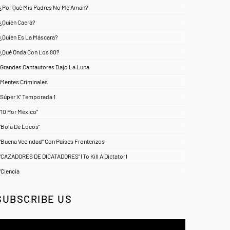
¿Por Qué Mis Padres No Me Aman?
1
¿Quién Caerá?
1
¿Quién Es La Máscara?
7
¿Qué Onda Con Los 80?
1
‘Grandes Cantautores Bajo La Luna
1
‘Mentes Criminales
1
‘Súper X’ Temporada 1
1
“10 Por México”
1
“Bola De Locos”
1
“Buena Vecindad” Con Países Fronterizos
1
“CAZADORES DE DICATADORES” (To Kill A Dictator)
1
“Ciencia
1
SUBSCRIBE US