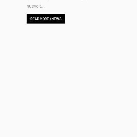
nuevo t…
READ MORE »NEWS