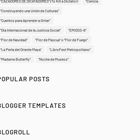
“CAZADORES DE DICATADORES” (To Kill a Dictator)
“Ciencia
“Construyendo una Unión de Culturas”
“Cuentos para Aprender a Gritar”
“Día Internacional de la Justicia Social”
“EMIDSS-6”
“Flor de Navidad”
“Flor de Pascua” o “Flor de Fuego”
“La Perla del Oriente Maya"
“LibroFest Metropolitano”
“Madame Butterfly”
“Noche de Museos”
POPULAR POSTS
BLOGGER TEMPLATES
BLOGROLL