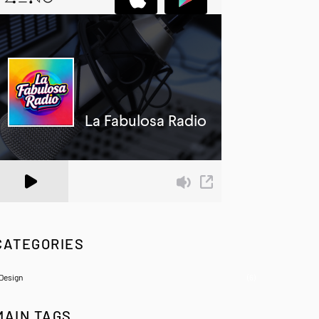
 Zeno.FM Station
CATEGORIES
Design
(6)
MAIN TAGS