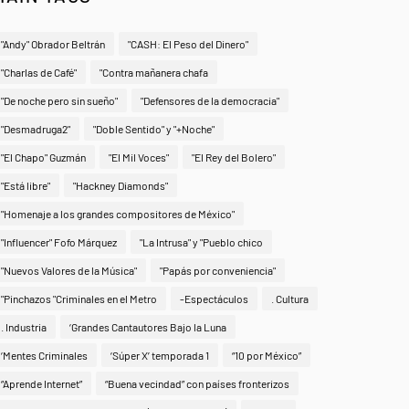
"Andy" Obrador Beltrán
"CASH: El Peso del Dinero"
"Charlas de Café"
"Contra mañanera chafa
"De noche pero sin sueño"
"Defensores de la democracia"
"Desmadruga2"
"Doble Sentido" y "+Noche"
"El Chapo" Guzmán
"El Mil Voces"
"El Rey del Bolero"
"Está libre"
"Hackney Diamonds"
"Homenaje a los grandes compositores de México"
"Influencer" Fofo Márquez
"La Intrusa" y "Pueblo chico
"Nuevos Valores de la Música"
"Papás por conveniencia"
"Pinchazos "Criminales en el Metro
-Espectáculos
. Cultura
. Industria
‘Grandes Cantautores Bajo la Luna
‘Mentes Criminales
‘Súper X’ temporada 1
“10 por México”
“Aprende Internet”
“Buena vecindad” con países fronterizos