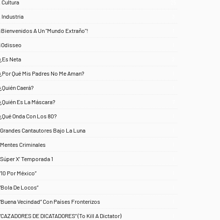
. Cultura
25
. Industria
3
¡Bienvenidos A Un "Mundo Extraño"!
1
¡Odisseo
1
¿Es Neta
2
¿Por Qué Mis Padres No Me Aman?
1
¿Quién Caerá?
1
¿Quién Es La Máscara?
7
¿Qué Onda Con Los 80?
1
‘Grandes Cantautores Bajo La Luna
1
‘Mentes Criminales
1
‘Súper X’ Temporada 1
1
“10 Por México”
1
“Bola De Locos”
1
“Buena Vecindad” Con Países Fronterizos
1
“CAZADORES DE DICATADORES” (To Kill A Dictator)
1