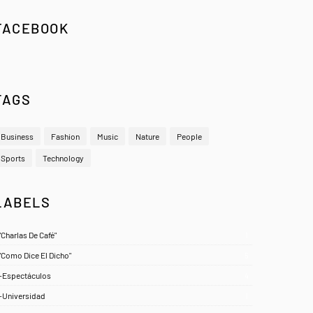
FACEBOOK
TAGS
Business
Fashion
Music
Nature
People
Sports
Technology
LABELS
"Charlas De Café"
1
"Como Dice El Dicho"
5
-Espectáculos
4
-Universidad
1