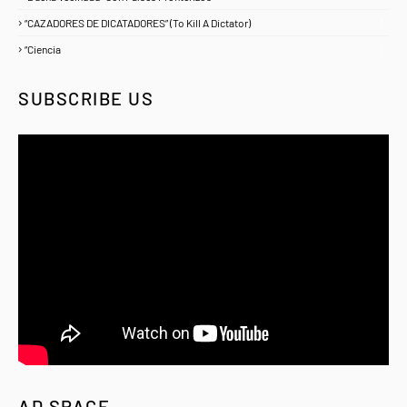
“CAZADORES DE DICATADORES” (To Kill A Dictator)
1
“Ciencia
1
SUBSCRIBE US
AD SPACE