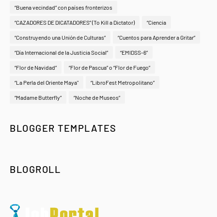
“Buena vecindad” con países fronterizos
“CAZADORES DE DICATADORES” (To Kill a Dictator)
“Ciencia
“Construyendo una Unión de Culturas”
“Cuentos para Aprender a Gritar”
“Día Internacional de la Justicia Social”
“EMIDSS-6”
“Flor de Navidad”
“Flor de Pascua” o “Flor de Fuego”
“La Perla del Oriente Maya"
“LibroFest Metropolitano”
“Madame Butterfly”
“Noche de Museos”
BLOGGER TEMPLATES
BLOGROLL