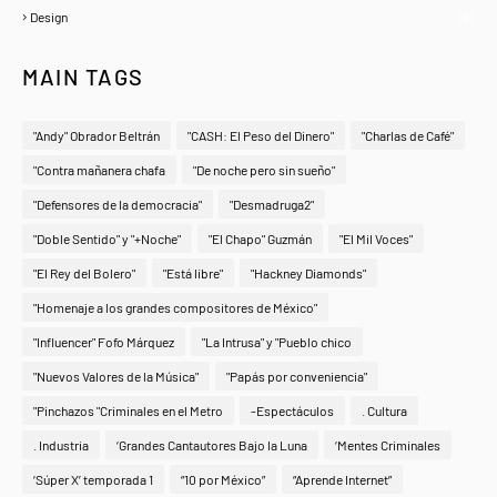
Design
(6)
MAIN TAGS
"Andy" Obrador Beltrán
"CASH: El Peso del Dinero"
"Charlas de Café"
"Contra mañanera chafa
"De noche pero sin sueño"
"Defensores de la democracia"
"Desmadruga2"
"Doble Sentido" y "+Noche"
"El Chapo" Guzmán
"El Mil Voces"
"El Rey del Bolero"
"Está libre"
"Hackney Diamonds"
"Homenaje a los grandes compositores de México"
"Influencer" Fofo Márquez
"La Intrusa" y "Pueblo chico
"Nuevos Valores de la Música"
"Papás por conveniencia"
"Pinchazos "Criminales en el Metro
-Espectáculos
. Cultura
. Industria
‘Grandes Cantautores Bajo la Luna
‘Mentes Criminales
‘Súper X’ temporada 1
“10 por México”
“Aprende Internet”