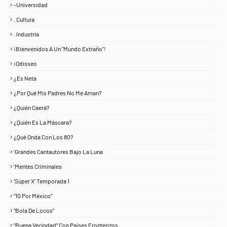
-Universidad
1
. Cultura
25
. Industria
3
¡Bienvenidos A Un "Mundo Extraño"!
1
¡Odisseo
1
¿Es Neta
2
¿Por Qué Mis Padres No Me Aman?
1
¿Quién Caerá?
1
¿Quién Es La Máscara?
7
¿Qué Onda Con Los 80?
1
‘Grandes Cantautores Bajo La Luna
1
‘Mentes Criminales
1
‘Súper X’ Temporada 1
1
“10 Por México”
1
“Bola De Locos”
1
“Buena Vecindad” Con Países Fronterizos
1