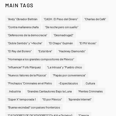
MAIN TAGS
"Andy" Obrador Beltrán
"CASH: El Peso del Dinero"
"Charlas de Café"
"Contra mañanera chafa
"De noche pero sin sueño"
"Defensores de la democracia"
"Desmadruga2"
"Doble Sentido" y "+Noche"
"El Chapo" Guzmán
"El Mil Voces"
"El Rey del Bolero"
"Está libre"
"Hackney Diamonds"
"Homenaje a los grandes compositores de México"
"Influencer" Fofo Márquez
"La Intrusa" y "Pueblo chico
"Nuevos Valores de la Música"
"Papás por conveniencia"
"Pinchazos "Criminales en el Metro
-Espectáculos
. Cultura
. Industria
‘Grandes Cantautores Bajo la Luna
‘Mentes Criminales
‘Súper X’ temporada 1
“10 por México”
“Aprende Internet”
“Buena vecindad” con países fronterizos
“CAZADORES DE DICATADORES” (To Kill a Dictator)
“Ciencia