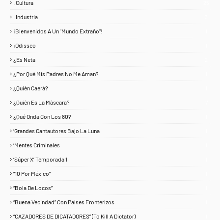
. Cultura
25
. Industria
3
¡Bienvenidos A Un "Mundo Extraño"!
1
¡Odisseo
1
¿Es Neta
2
¿Por Qué Mis Padres No Me Aman?
1
¿Quién Caerá?
1
¿Quién Es La Máscara?
7
¿Qué Onda Con Los 80?
1
‘Grandes Cantautores Bajo La Luna
1
‘Mentes Criminales
1
‘Súper X’ Temporada 1
1
“10 Por México”
1
“Bola De Locos”
1
“Buena Vecindad” Con Países Fronterizos
1
“CAZADORES DE DICATADORES” (To Kill A Dictator)
1