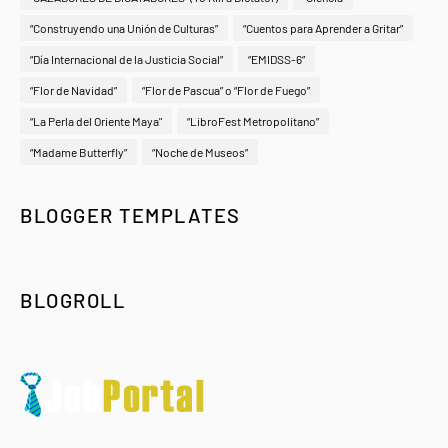
“Construyendo una Unión de Culturas”
“Cuentos para Aprender a Gritar”
“Día Internacional de la Justicia Social”
“EMIDSS-6”
“Flor de Navidad”
“Flor de Pascua” o “Flor de Fuego”
“La Perla del Oriente Maya"
“LibroFest Metropolitano”
“Madame Butterfly”
“Noche de Museos”
BLOGGER TEMPLATES
BLOGROLL