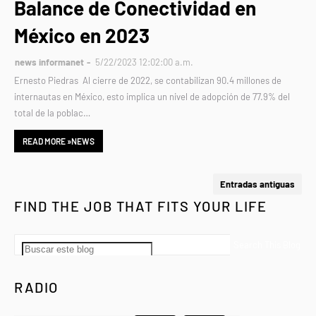
Balance de Conectividad en
México en 2023
news informanet
5/22/2023 12:02:00 a.m.
Ernesto Piedras Al cierre de 2022, se contabilizan 90.4 millones de
internautas en México, esto implica un nivel de adopción de 77.9% del
total de la poblac…
READ MORE »NEWS
Entradas antiguas
FIND THE JOB THAT FITS YOUR LIFE
RADIO