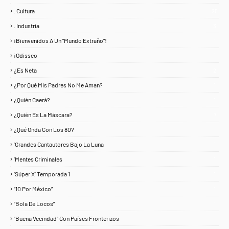
. Cultura
25
. Industria
3
¡Bienvenidos A Un "Mundo Extraño"!
1
¡Odisseo
1
¿Es Neta
2
¿Por Qué Mis Padres No Me Aman?
1
¿Quién Caerá?
1
¿Quién Es La Máscara?
7
¿Qué Onda Con Los 80?
1
‘Grandes Cantautores Bajo La Luna
1
‘Mentes Criminales
1
‘Súper X’ Temporada 1
1
“10 Por México”
1
“Bola De Locos”
1
“Buena Vecindad” Con Países Fronterizos
1