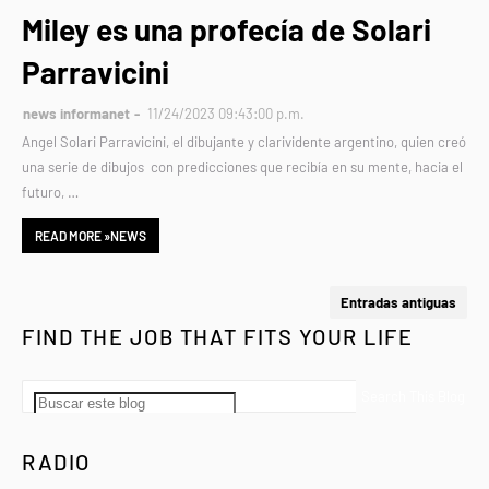
Miley es una profecía de Solari
Parravicini
news informanet
11/24/2023 09:43:00 p.m.
Angel Solari Parravicini, el dibujante y clarividente argentino, quien creó
una serie de dibujos con predicciones que recibía en su mente, hacia el
futuro, …
READ MORE »NEWS
Entradas antiguas
FIND THE JOB THAT FITS YOUR LIFE
RADIO