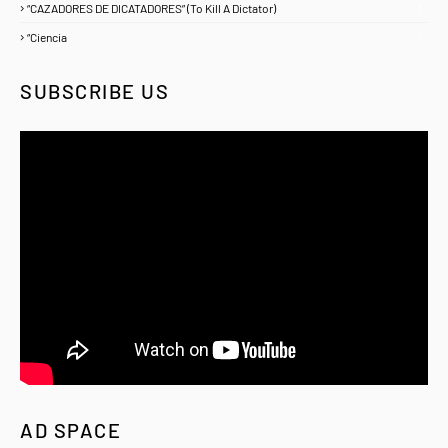
“CAZADORES DE DICATADORES” (To Kill A Dictator)
1
“Ciencia
1
SUBSCRIBE US
AD SPACE