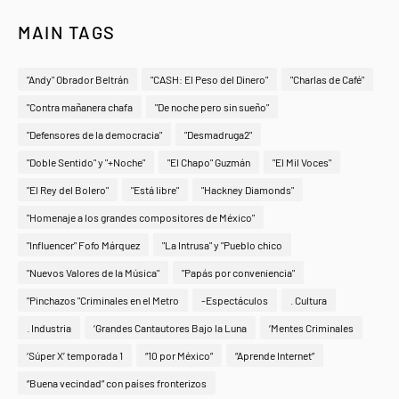
MAIN TAGS
"Andy" Obrador Beltrán
"CASH: El Peso del Dinero"
"Charlas de Café"
"Contra mañanera chafa
"De noche pero sin sueño"
"Defensores de la democracia"
"Desmadruga2"
"Doble Sentido" y "+Noche"
"El Chapo" Guzmán
"El Mil Voces"
"El Rey del Bolero"
"Está libre"
"Hackney Diamonds"
"Homenaje a los grandes compositores de México"
"Influencer" Fofo Márquez
"La Intrusa" y "Pueblo chico
"Nuevos Valores de la Música"
"Papás por conveniencia"
"Pinchazos "Criminales en el Metro
-Espectáculos
. Cultura
. Industria
‘Grandes Cantautores Bajo la Luna
‘Mentes Criminales
‘Súper X’ temporada 1
“10 por México”
“Aprende Internet”
“Buena vecindad” con países fronterizos