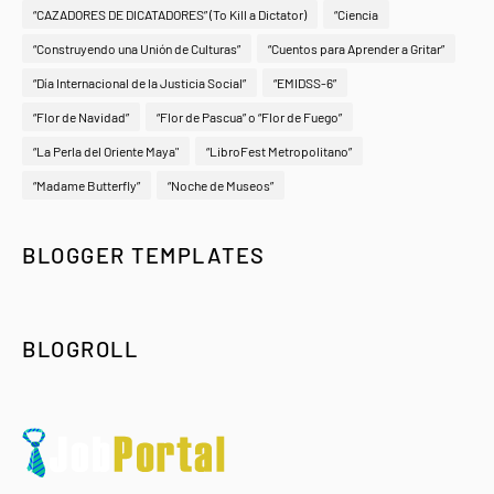
“CAZADORES DE DICATADORES” (To Kill a Dictator)
“Ciencia
“Construyendo una Unión de Culturas”
“Cuentos para Aprender a Gritar”
“Día Internacional de la Justicia Social”
“EMIDSS-6”
“Flor de Navidad”
“Flor de Pascua” o “Flor de Fuego”
“La Perla del Oriente Maya"
“LibroFest Metropolitano”
“Madame Butterfly”
“Noche de Museos”
BLOGGER TEMPLATES
BLOGROLL