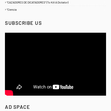
“CAZADORES DE DICATADORES” (To Kill A Dictator)
1
“Ciencia
1
SUBSCRIBE US
AD SPACE