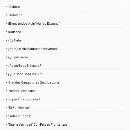
. Cultura
25
. Industria
3
¡Bienvenidos A Un "Mundo Extraño"!
1
¡Odisseo
1
¿Es Neta
2
¿Por Qué Mis Padres No Me Aman?
1
¿Quién Caerá?
1
¿Quién Es La Máscara?
7
¿Qué Onda Con Los 80?
1
‘Grandes Cantautores Bajo La Luna
1
‘Mentes Criminales
1
‘Súper X’ Temporada 1
1
“10 Por México”
1
“Bola De Locos”
1
“Buena Vecindad” Con Países Fronterizos
1