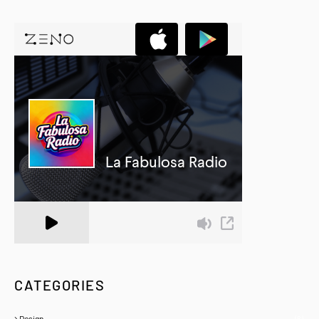
A Zeno.FM Station
CATEGORIES
Design
(6)