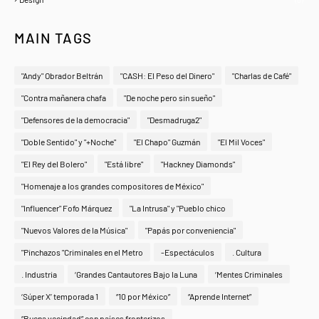
MAIN TAGS
"Andy" Obrador Beltrán
"CASH: El Peso del Dinero"
"Charlas de Café"
"Contra mañanera chafa
"De noche pero sin sueño"
"Defensores de la democracia"
"Desmadruga2"
"Doble Sentido" y "+Noche"
"El Chapo" Guzmán
"El Mil Voces"
"El Rey del Bolero"
"Está libre"
"Hackney Diamonds"
"Homenaje a los grandes compositores de México"
"Influencer" Fofo Márquez
"La Intrusa" y "Pueblo chico
"Nuevos Valores de la Música"
"Papás por conveniencia"
"Pinchazos "Criminales en el Metro
-Espectáculos
. Cultura
. Industria
‘Grandes Cantautores Bajo la Luna
‘Mentes Criminales
‘Súper X’ temporada 1
“10 por México”
“Aprende Internet”
“Buena vecindad” con países fronterizos