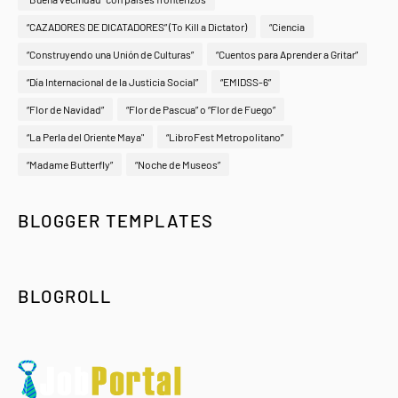
“CAZADORES DE DICATADORES” (To Kill a Dictator)
“Ciencia
“Construyendo una Unión de Culturas”
“Cuentos para Aprender a Gritar”
“Día Internacional de la Justicia Social”
“EMIDSS-6”
“Flor de Navidad”
“Flor de Pascua” o “Flor de Fuego”
“La Perla del Oriente Maya"
“LibroFest Metropolitano”
“Madame Butterfly”
“Noche de Museos”
BLOGGER TEMPLATES
BLOGROLL