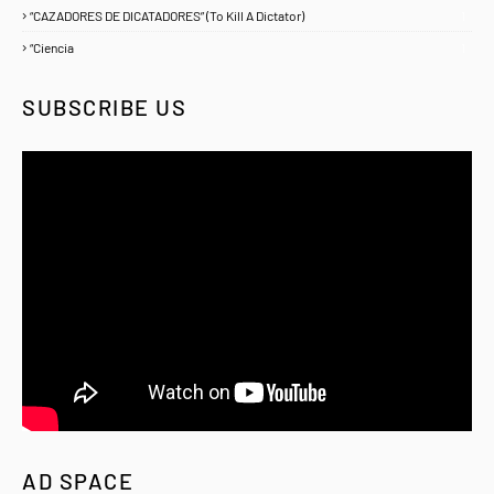
“CAZADORES DE DICATADORES” (To Kill A Dictator)
1
“Ciencia
1
SUBSCRIBE US
AD SPACE