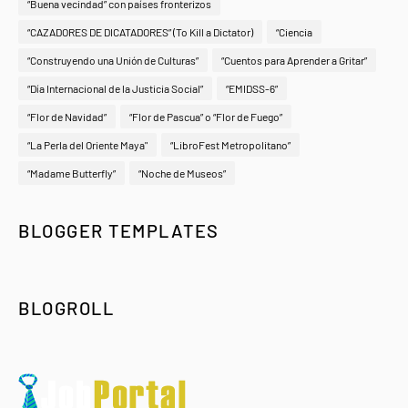
“Buena vecindad” con países fronterizos
“CAZADORES DE DICATADORES” (To Kill a Dictator)
“Ciencia
“Construyendo una Unión de Culturas”
“Cuentos para Aprender a Gritar”
“Día Internacional de la Justicia Social”
“EMIDSS-6”
“Flor de Navidad”
“Flor de Pascua” o “Flor de Fuego”
“La Perla del Oriente Maya"
“LibroFest Metropolitano”
“Madame Butterfly”
“Noche de Museos”
BLOGGER TEMPLATES
BLOGROLL