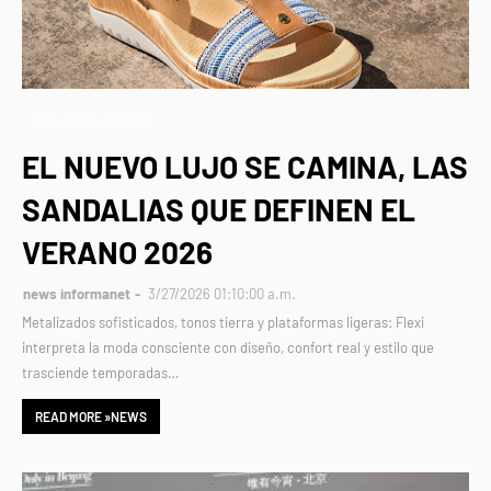
PRIMAVERA–VERANO
EL NUEVO LUJO SE CAMINA, LAS
SANDALIAS QUE DEFINEN EL
VERANO 2026
news informanet
3/27/2026 01:10:00 a.m.
Metalizados sofisticados, tonos tierra y plataformas ligeras: Flexi
interpreta la moda consciente con diseño, confort real y estilo que
trasciende temporadas…
READ MORE »NEWS