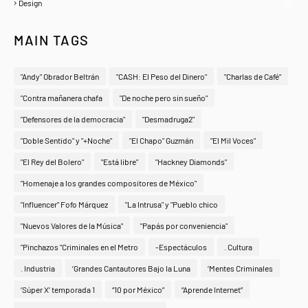
Design
(6)
MAIN TAGS
"Andy" Obrador Beltrán
"CASH: El Peso del Dinero"
"Charlas de Café"
"Contra mañanera chafa
"De noche pero sin sueño"
"Defensores de la democracia"
"Desmadruga2"
"Doble Sentido" y "+Noche"
"El Chapo" Guzmán
"El Mil Voces"
"El Rey del Bolero"
"Está libre"
"Hackney Diamonds"
"Homenaje a los grandes compositores de México"
"Influencer" Fofo Márquez
"La Intrusa" y "Pueblo chico
"Nuevos Valores de la Música"
"Papás por conveniencia"
"Pinchazos "Criminales en el Metro
-Espectáculos
. Cultura
. Industria
‘Grandes Cantautores Bajo la Luna
‘Mentes Criminales
‘Súper X’ temporada 1
“10 por México”
“Aprende Internet”