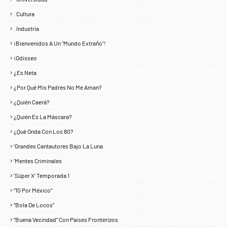
. Cultura
25
. Industria
3
¡Bienvenidos A Un "Mundo Extraño"!
1
¡Odisseo
1
¿Es Neta
2
¿Por Qué Mis Padres No Me Aman?
1
¿Quién Caerá?
1
¿Quién Es La Máscara?
7
¿Qué Onda Con Los 80?
1
‘Grandes Cantautores Bajo La Luna
1
‘Mentes Criminales
1
‘Súper X’ Temporada 1
1
“10 Por México”
1
“Bola De Locos”
1
“Buena Vecindad” Con Países Fronterizos
1