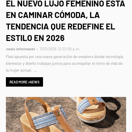
EL NUEVO LUJO FEMENINO ESTÁ
EN CAMINAR CÓMODA, LA
TENDENCIA QUE REDEFINE EL
ESTILO EN 2026
news informanet
7/22/2026 12:22:00 a.m.
Flexi apuesta por una nueva generación de sneakers donde tecnología,
bienestar y diseño trabajan juntos para acompañar el ritmo de vida de
la mujer actual. …
READ MORE »NEWS