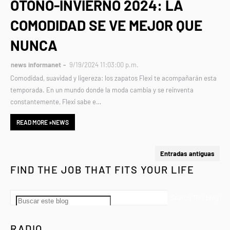
OTOÑO-INVIERNO 2024: LA
COMODIDAD SE VE MEJOR QUE
NUNCA
news informanet
9/19/2024 11:03:00 p.m.
Comodidad, suavidad y ligereza: los zapatos Flexi te acompañarán esta
temporada. En un mundo donde la moda cambia y se reinventa
constantemente, Flexi sabe e…
READ MORE »NEWS
Entradas antiguas
FIND THE JOB THAT FITS YOUR LIFE
RADIO