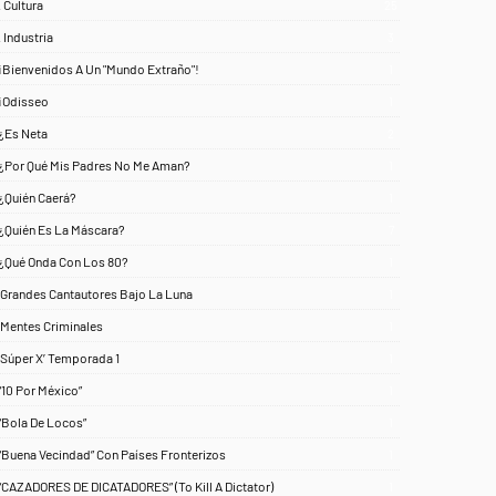
. Cultura
25
. Industria
3
¡Bienvenidos A Un "Mundo Extraño"!
1
¡Odisseo
1
¿Es Neta
2
¿Por Qué Mis Padres No Me Aman?
1
¿Quién Caerá?
1
¿Quién Es La Máscara?
7
¿Qué Onda Con Los 80?
1
‘Grandes Cantautores Bajo La Luna
1
‘Mentes Criminales
1
‘Súper X’ Temporada 1
1
“10 Por México”
1
“Bola De Locos”
1
“Buena Vecindad” Con Países Fronterizos
1
“CAZADORES DE DICATADORES” (To Kill A Dictator)
1