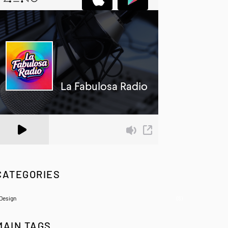
 Zeno.FM Station
CATEGORIES
Design
(6)
MAIN TAGS