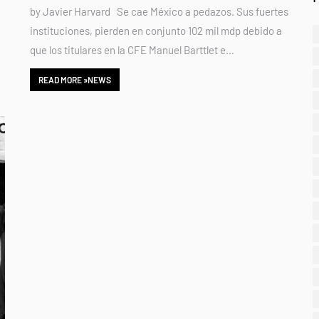
by Javier Harvard Se cae México a pedazos. Sus fuertes
instituciones, pierden en conjunto 102 mil mdp debido a
que los titulares en la CFE Manuel Barttlet e…
READ MORE »NEWS