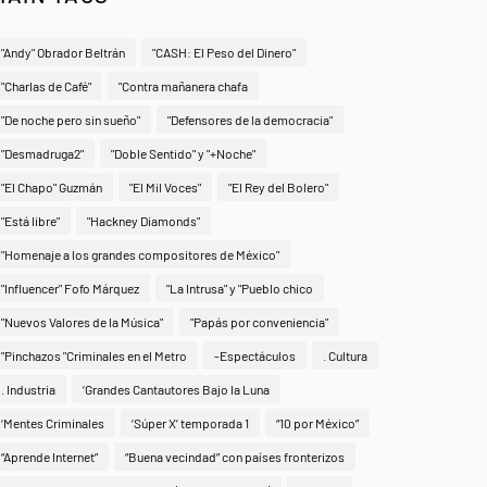
"Andy" Obrador Beltrán
"CASH: El Peso del Dinero"
"Charlas de Café"
"Contra mañanera chafa
"De noche pero sin sueño"
"Defensores de la democracia"
"Desmadruga2"
"Doble Sentido" y "+Noche"
"El Chapo" Guzmán
"El Mil Voces"
"El Rey del Bolero"
"Está libre"
"Hackney Diamonds"
"Homenaje a los grandes compositores de México"
"Influencer" Fofo Márquez
"La Intrusa" y "Pueblo chico
"Nuevos Valores de la Música"
"Papás por conveniencia"
"Pinchazos "Criminales en el Metro
-Espectáculos
. Cultura
. Industria
‘Grandes Cantautores Bajo la Luna
‘Mentes Criminales
‘Súper X’ temporada 1
“10 por México”
“Aprende Internet”
“Buena vecindad” con países fronterizos