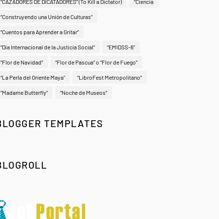
“CAZADORES DE DICATADORES” (To Kill a Dictator)
“Ciencia
“Construyendo una Unión de Culturas”
“Cuentos para Aprender a Gritar”
“Día Internacional de la Justicia Social”
“EMIDSS-6”
“Flor de Navidad”
“Flor de Pascua” o “Flor de Fuego”
“La Perla del Oriente Maya"
“LibroFest Metropolitano”
“Madame Butterfly”
“Noche de Museos”
BLOGGER TEMPLATES
BLOGROLL