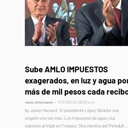
POLITICA
Sube AMLO IMPUESTOS
exagerados, en luz y agua po
más de mil pesos cada recib
news informanet
7/17/2024 01:08:00 a.m.
by Javier Harvard El presidente López Obrador nos
engañó una vez más: Los impuestos de agua y luz
subieron al triple en 7 meses. Otra mentira del 'Pehe&#…