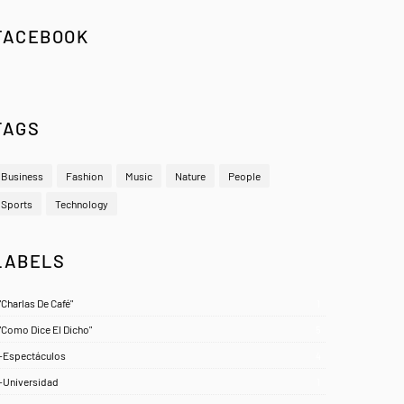
FACEBOOK
TAGS
Business
Fashion
Music
Nature
People
Sports
Technology
LABELS
"Charlas De Café"
1
"Como Dice El Dicho"
5
-Espectáculos
4
-Universidad
1