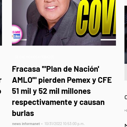
SE CAE MÉXICO A PEDAZOS
Fracasa '"Plan de Nación'
r
AMLO'" pierden Pemex y CFE
A
o
51 mil y 52 mil millones
respectivamente y causan
burlas
news informanet
10/31/2022 10:53:00 p.m.