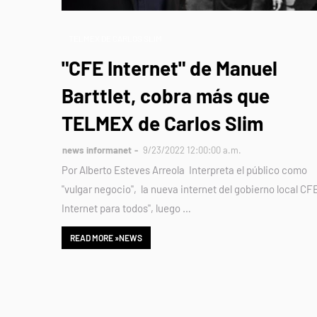
TELMEX DE CARLOS SLIM
"CFE Internet" de Manuel
Barttlet, cobra más que
TELMEX de Carlos Slim
news informanet
9/23/2022 12:00:00 a.m.
Por Alberto Esteves Arreola Interpreta el público como
"vulgar negocio", la nueva internet del gobierno local CF
Internet para todos", luego …
READ MORE »NEWS