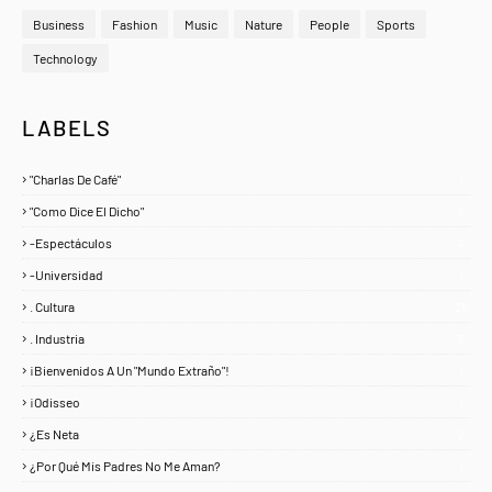
Business
Fashion
Music
Nature
People
Sports
Technology
LABELS
"Charlas De Café"
1
"Como Dice El Dicho"
5
-Espectáculos
4
-Universidad
1
. Cultura
25
. Industria
3
¡Bienvenidos A Un "Mundo Extraño"!
1
¡Odisseo
1
¿Es Neta
2
¿Por Qué Mis Padres No Me Aman?
1