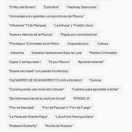
"El Rey del Bolero"
"Está libre"
"Hackney Diamonds"
"Homenaje a los grandes compositores de México"
"Influencer" Fofo Márquez
"La Intrusa" y "Pueblo chico
"Nuevos Valores de la Música"
"Papás por conveniencia"
"Pinchazos "Criminales en el Metro
-Espectáculos
. Cultura
. Industria
‘Grandes Cantautores Bajo la Luna
‘Mentes Criminales
‘Súper X’ temporada 1
“10 por México”
“Aprende Internet”
“Buena vecindad” con países fronterizos
“CAZADORES DE DICATADORES” (To Kill a Dictator)
“Ciencia
“Construyendo una Unión de Culturas”
“Cuentos para Aprender a Gritar”
“Día Internacional de la Justicia Social”
“EMIDSS-6”
“Flor de Navidad”
“Flor de Pascua” o “Flor de Fuego”
“La Perla del Oriente Maya"
“LibroFest Metropolitano”
“Madame Butterfly”
“Noche de Museos”