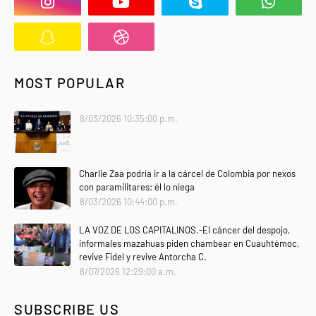
MOST POPULAR
8/03/2026 10:35:00 p.m.
Charlie Zaa podría ir a la cárcel de Colombia por nexos
con paramilitares: él lo niega
8/03/2026 10:44:00 p.m.
LA VOZ DE LOS CAPITALINOS.-El cáncer del despojo,
informales mazahuas piden chambear en Cuauhtémoc,
revive Fidel y revive Antorcha C.
8/07/2026 12:29:00 a.m.
SUBSCRIBE US