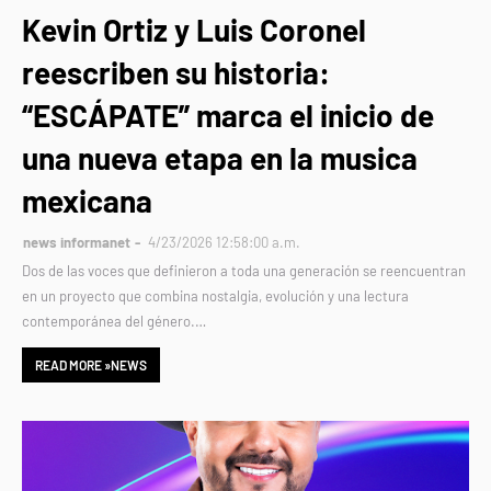
Kevin Ortiz y Luis Coronel
reescriben su historia:
“ESCÁPATE” marca el inicio de
una nueva etapa en la musica
mexicana
news informanet
4/23/2026 12:58:00 a.m.
Dos de las voces que definieron a toda una generación se reencuentran
en un proyecto que combina nostalgia, evolución y una lectura
contemporánea del género.…
READ MORE »NEWS