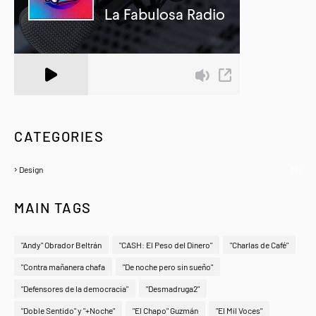
A Zeno.FM Station
CATEGORIES
Design
(6)
MAIN TAGS
"Andy" Obrador Beltrán
"CASH: El Peso del Dinero"
"Charlas de Café"
"Contra mañanera chafa
"De noche pero sin sueño"
"Defensores de la democracia"
"Desmadruga2"
"Doble Sentido" y "+Noche"
"El Chapo" Guzmán
"El Mil Voces"