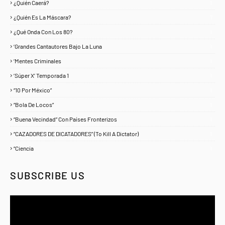
¿Quién Caerá?
1
¿Quién Es La Máscara?
7
¿Qué Onda Con Los 80?
1
‘Grandes Cantautores Bajo La Luna
1
‘Mentes Criminales
1
‘Súper X’ Temporada 1
1
“10 Por México”
1
“Bola De Locos”
1
“Buena Vecindad” Con Países Fronterizos
1
“CAZADORES DE DICATADORES” (To Kill A Dictator)
1
“Ciencia
1
SUBSCRIBE US