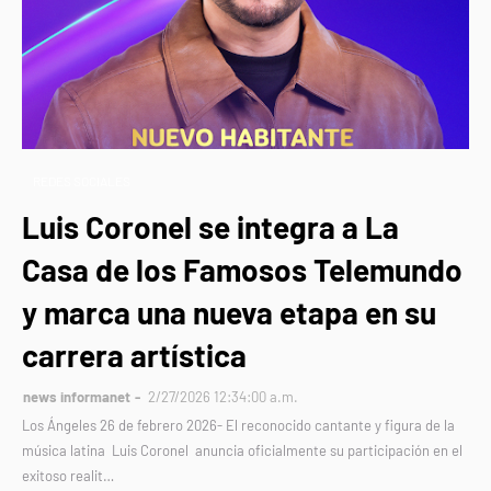
REDES SOCIALES
Luis Coronel se integra a La
Casa de los Famosos Telemundo
y marca una nueva etapa en su
carrera artística
news informanet
2/27/2026 12:34:00 a.m.
Los Ángeles 26 de febrero 2026- El reconocido cantante y figura de la
música latina Luis Coronel anuncia oficialmente su participación en el
exitoso realit…