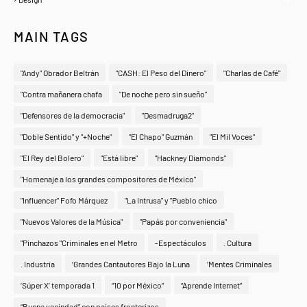
MAIN TAGS
"Andy" Obrador Beltrán
"CASH: El Peso del Dinero"
"Charlas de Café"
"Contra mañanera chafa
"De noche pero sin sueño"
"Defensores de la democracia"
"Desmadruga2"
"Doble Sentido" y "+Noche"
"El Chapo" Guzmán
"El Mil Voces"
"El Rey del Bolero"
"Está libre"
"Hackney Diamonds"
"Homenaje a los grandes compositores de México"
"Influencer" Fofo Márquez
"La Intrusa" y "Pueblo chico
"Nuevos Valores de la Música"
"Papás por conveniencia"
"Pinchazos "Criminales en el Metro
-Espectáculos
. Cultura
. Industria
‘Grandes Cantautores Bajo la Luna
‘Mentes Criminales
‘Súper X’ temporada 1
“10 por México”
“Aprende Internet”
“Buena vecindad” con países fronterizos