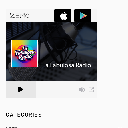
A Zeno.FM Station
CATEGORIES
Design
(6)