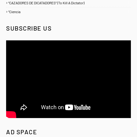
“CAZADORES DE DICATADORES” (To Kill A Dictator)
1
“Ciencia
1
SUBSCRIBE US
AD SPACE