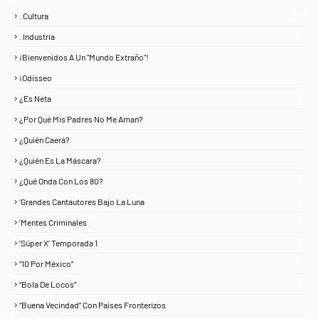
. Cultura
25
. Industria
3
¡Bienvenidos A Un "Mundo Extraño"!
1
¡Odisseo
1
¿Es Neta
2
¿Por Qué Mis Padres No Me Aman?
1
¿Quién Caerá?
1
¿Quién Es La Máscara?
7
¿Qué Onda Con Los 80?
1
‘Grandes Cantautores Bajo La Luna
1
‘Mentes Criminales
1
‘Súper X’ Temporada 1
1
“10 Por México”
1
“Bola De Locos”
1
“Buena Vecindad” Con Países Fronterizos
1