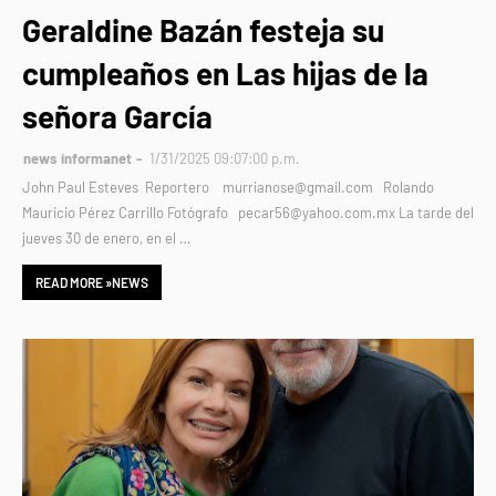
Geraldine Bazán festeja su
cumpleaños en Las hijas de la
señora García
news informanet
1/31/2025 09:07:00 p.m.
John Paul Esteves Reportero murrianose@gmail.com Rolando
Mauricio Pérez Carrillo Fotógrafo pecar56@yahoo.com.mx La tarde del
jueves 30 de enero, en el …
READ MORE »NEWS