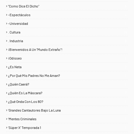
"Como Dice El Dicho"
5
-Espectáculos
4
-Universidad
1
. Cultura
25
. Industria
3
¡Bienvenidos A Un "Mundo Extraño"!
1
¡Odisseo
1
¿Es Neta
2
¿Por Qué Mis Padres No Me Aman?
1
¿Quién Caerá?
1
¿Quién Es La Máscara?
7
¿Qué Onda Con Los 80?
1
‘Grandes Cantautores Bajo La Luna
1
‘Mentes Criminales
1
‘Súper X’ Temporada 1
1