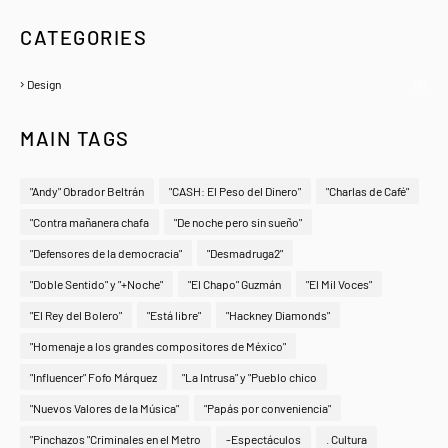
CATEGORIES
Design
(6)
MAIN TAGS
"Andy" Obrador Beltrán
"CASH: El Peso del Dinero"
"Charlas de Café"
"Contra mañanera chafa
"De noche pero sin sueño"
"Defensores de la democracia"
"Desmadruga2"
"Doble Sentido" y "+Noche"
"El Chapo" Guzmán
"El Mil Voces"
"El Rey del Bolero"
"Está libre"
"Hackney Diamonds"
"Homenaje a los grandes compositores de México"
"Influencer" Fofo Márquez
"La Intrusa" y "Pueblo chico
"Nuevos Valores de la Música"
"Papás por conveniencia"
"Pinchazos "Criminales en el Metro
-Espectáculos
. Cultura