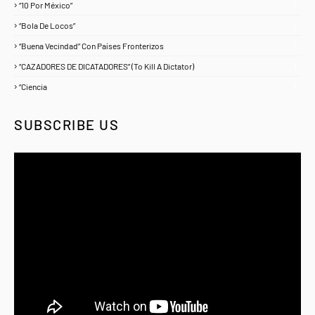
“10 Por México”
1
“Bola De Locos”
1
“Buena Vecindad” Con Países Fronterizos
1
“CAZADORES DE DICATADORES” (To Kill A Dictator)
1
“Ciencia
1
SUBSCRIBE US