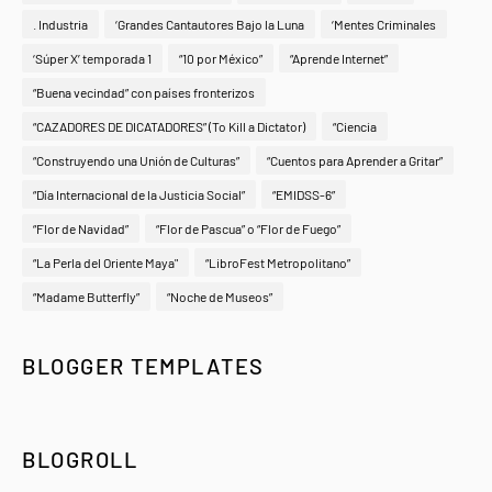
. Industria
‘Grandes Cantautores Bajo la Luna
‘Mentes Criminales
‘Súper X’ temporada 1
“10 por México”
“Aprende Internet”
“Buena vecindad” con países fronterizos
“CAZADORES DE DICATADORES” (To Kill a Dictator)
“Ciencia
“Construyendo una Unión de Culturas”
“Cuentos para Aprender a Gritar”
“Día Internacional de la Justicia Social”
“EMIDSS-6”
“Flor de Navidad”
“Flor de Pascua” o “Flor de Fuego”
“La Perla del Oriente Maya"
“LibroFest Metropolitano”
“Madame Butterfly”
“Noche de Museos”
BLOGGER TEMPLATES
BLOGROLL