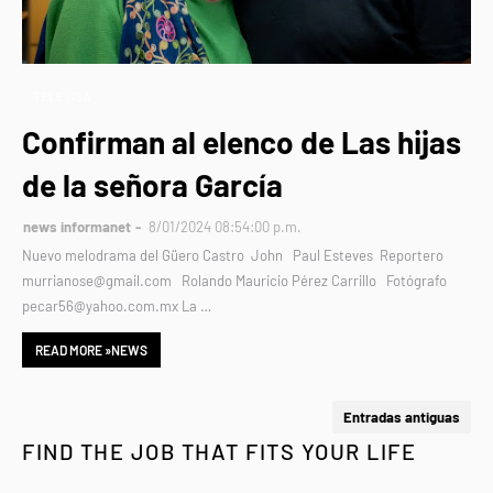
TELEVISA
Confirman al elenco de Las hijas
de la señora García
news informanet
8/01/2024 08:54:00 p.m.
Nuevo melodrama del Güero Castro John Paul Esteves Reportero
murrianose@gmail.com Rolando Mauricio Pérez Carrillo Fotógrafo
pecar56@yahoo.com.mx La …
READ MORE »NEWS
Entradas antiguas
FIND THE JOB THAT FITS YOUR LIFE