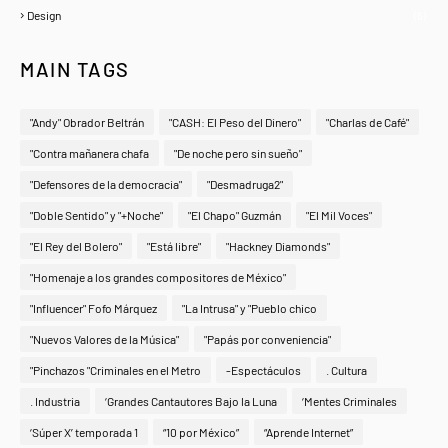
Design
(6)
MAIN TAGS
"Andy" Obrador Beltrán
"CASH: El Peso del Dinero"
"Charlas de Café"
"Contra mañanera chafa
"De noche pero sin sueño"
"Defensores de la democracia"
"Desmadruga2"
"Doble Sentido" y "+Noche"
"El Chapo" Guzmán
"El Mil Voces"
"El Rey del Bolero"
"Está libre"
"Hackney Diamonds"
"Homenaje a los grandes compositores de México"
"Influencer" Fofo Márquez
"La Intrusa" y "Pueblo chico
"Nuevos Valores de la Música"
"Papás por conveniencia"
"Pinchazos "Criminales en el Metro
-Espectáculos
. Cultura
. Industria
‘Grandes Cantautores Bajo la Luna
‘Mentes Criminales
‘Súper X’ temporada 1
“10 por México”
“Aprende Internet”