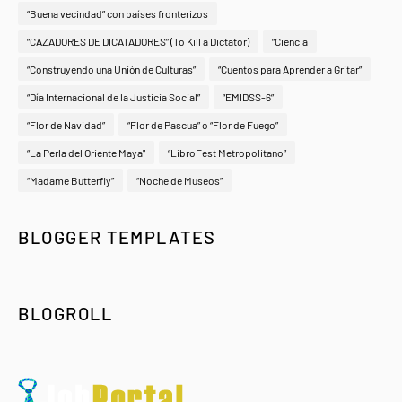
“Buena vecindad” con países fronterizos
“CAZADORES DE DICATADORES” (To Kill a Dictator)
“Ciencia
“Construyendo una Unión de Culturas”
“Cuentos para Aprender a Gritar”
“Día Internacional de la Justicia Social”
“EMIDSS-6”
“Flor de Navidad”
“Flor de Pascua” o “Flor de Fuego”
“La Perla del Oriente Maya"
“LibroFest Metropolitano”
“Madame Butterfly”
“Noche de Museos”
BLOGGER TEMPLATES
BLOGROLL