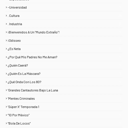
-Universidad
1
. Cultura
25
. Industria
3
¡Bienvenidos A Un "Mundo Extraño"!
1
¡Odisseo
1
¿Es Neta
2
¿Por Qué Mis Padres No Me Aman?
1
¿Quién Caerá?
1
¿Quién Es La Máscara?
7
¿Qué Onda Con Los 80?
1
‘Grandes Cantautores Bajo La Luna
1
‘Mentes Criminales
1
‘Súper X’ Temporada 1
1
“10 Por México”
1
“Bola De Locos”
1