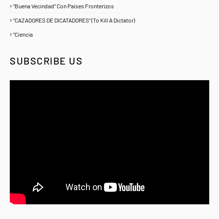
“Buena Vecindad” Con Países Fronterizos
1
“CAZADORES DE DICATADORES” (To Kill A Dictator)
1
“Ciencia
1
SUBSCRIBE US