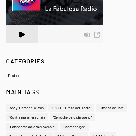
A Zeno.FM Station
CATEGORIES
Design
(6)
MAIN TAGS
"Andy" Obrador Beltrán
"CASH: El Peso del Dinero"
"Charlas de Café"
"Contra mañanera chafa
"De noche pero sin sueño"
"Defensores de la democracia"
"Desmadruga2"