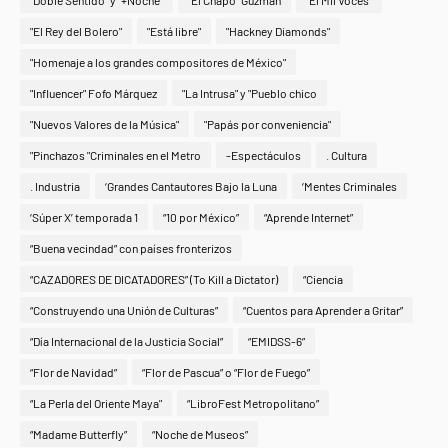
"Doble Sentido" y "+Noche"
"El Chapo" Guzmán
"El Mil Voces"
"El Rey del Bolero"
"Está libre"
"Hackney Diamonds"
"Homenaje a los grandes compositores de México"
"Influencer" Fofo Márquez
"La Intrusa" y "Pueblo chico
"Nuevos Valores de la Música"
"Papás por conveniencia"
"Pinchazos "Criminales en el Metro
-Espectáculos
. Cultura
. Industria
‘Grandes Cantautores Bajo la Luna
‘Mentes Criminales
‘Súper X’ temporada 1
“10 por México”
“Aprende Internet”
“Buena vecindad” con países fronterizos
“CAZADORES DE DICATADORES” (To Kill a Dictator)
“Ciencia
“Construyendo una Unión de Culturas”
“Cuentos para Aprender a Gritar”
“Día Internacional de la Justicia Social”
“EMIDSS-6”
“Flor de Navidad”
“Flor de Pascua” o “Flor de Fuego”
“La Perla del Oriente Maya"
“LibroFest Metropolitano”
“Madame Butterfly”
“Noche de Museos”