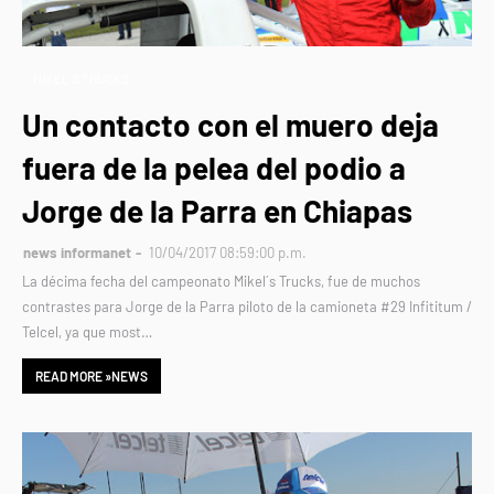
MIKEL’S TRUCKS
Un contacto con el muero deja
fuera de la pelea del podio a
Jorge de la Parra en Chiapas
news informanet
10/04/2017 08:59:00 p.m.
La décima fecha del campeonato Mikel´s Trucks, fue de muchos
contrastes para Jorge de la Parra piloto de la camioneta #29 Infititum /
Telcel, ya que most…
READ MORE »NEWS