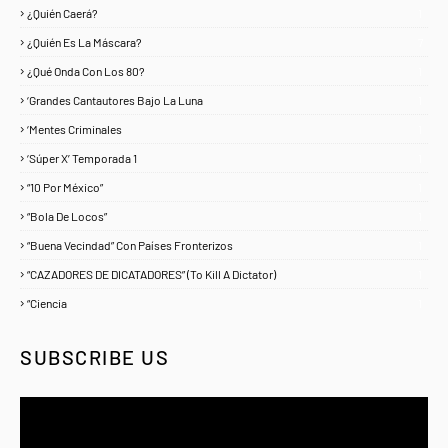
¿Quién Caerá?
1
¿Quién Es La Máscara?
7
¿Qué Onda Con Los 80?
1
‘Grandes Cantautores Bajo La Luna
1
‘Mentes Criminales
1
‘Súper X’ Temporada 1
1
“10 Por México”
1
“Bola De Locos”
1
“Buena Vecindad” Con Países Fronterizos
1
“CAZADORES DE DICATADORES” (To Kill A Dictator)
1
“Ciencia
1
SUBSCRIBE US