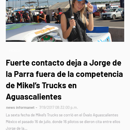
MÉXICO
Fuerte contacto deja a Jorge de
la Parra fuera de la competencia
de Mikel’s Trucks en
Aguascalientes
news informanet
7/19/2017 08:32:00 p.m.
La sexta fecha de Mikel’s Trucks se corrió en el Óvalo Aguascalientes
México el pasado 16 de julio, donde 16 pilotos se dieron cita entre ellos
Jorge de la…