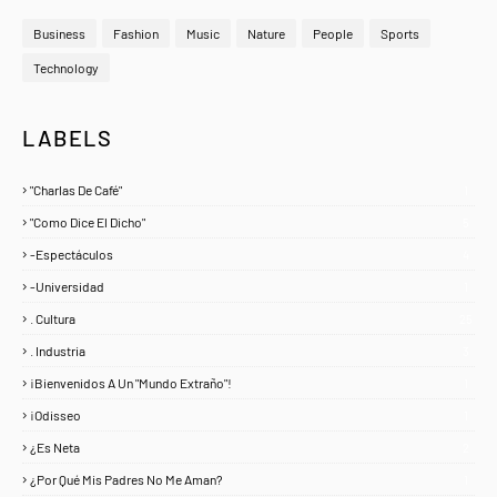
Business
Fashion
Music
Nature
People
Sports
Technology
LABELS
"Charlas De Café"
1
"Como Dice El Dicho"
5
-Espectáculos
4
-Universidad
1
. Cultura
25
. Industria
3
¡Bienvenidos A Un "Mundo Extraño"!
1
¡Odisseo
1
¿Es Neta
2
¿Por Qué Mis Padres No Me Aman?
1