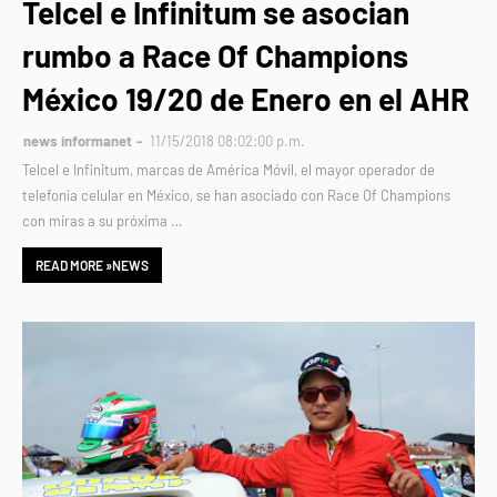
Telcel e Infinitum se asocian
rumbo a Race Of Champions
México 19/20 de Enero en el AHR
news informanet
11/15/2018 08:02:00 p.m.
Telcel e Infinitum, marcas de América Móvil, el mayor operador de
telefonía celular en México, se han asociado con Race Of Champions
con miras a su próxima …
READ MORE »NEWS