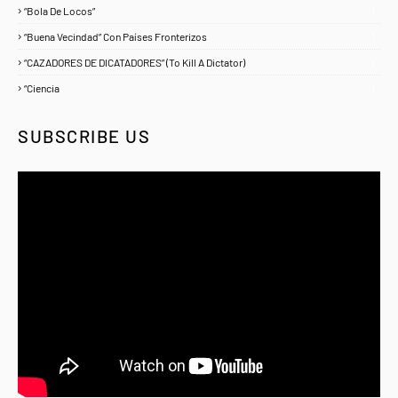
“Bola De Locos”
1
“Buena Vecindad” Con Países Fronterizos
1
“CAZADORES DE DICATADORES” (To Kill A Dictator)
1
“Ciencia
1
SUBSCRIBE US