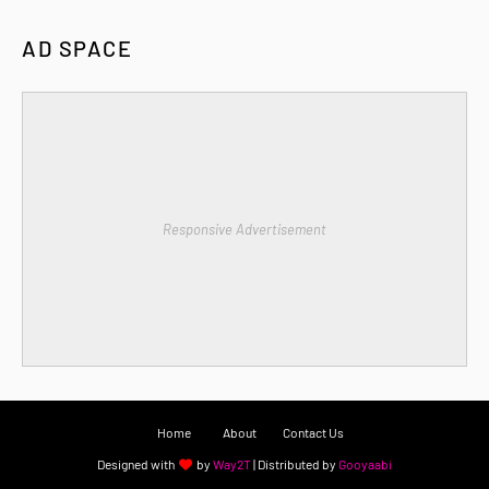
AD SPACE
Responsive Advertisement
Home
About
Contact Us
Designed with
by
Way2T
| Distributed by
Gooyaabi