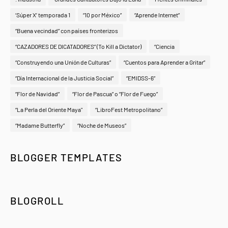
‘Súper X’ temporada 1
“10 por México”
“Aprende Internet”
“Buena vecindad” con países fronterizos
“CAZADORES DE DICATADORES” (To Kill a Dictator)
“Ciencia
“Construyendo una Unión de Culturas”
“Cuentos para Aprender a Gritar”
“Día Internacional de la Justicia Social”
“EMIDSS-6”
“Flor de Navidad”
“Flor de Pascua” o “Flor de Fuego”
“La Perla del Oriente Maya"
“LibroFest Metropolitano”
“Madame Butterfly”
“Noche de Museos”
BLOGGER TEMPLATES
BLOGROLL