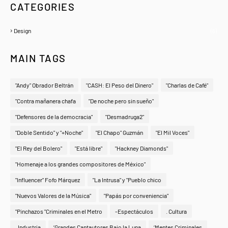
CATEGORIES
Design
(6)
MAIN TAGS
"Andy" Obrador Beltrán
"CASH: El Peso del Dinero"
"Charlas de Café"
"Contra mañanera chafa
"De noche pero sin sueño"
"Defensores de la democracia"
"Desmadruga2"
"Doble Sentido" y "+Noche"
"El Chapo" Guzmán
"El Mil Voces"
"El Rey del Bolero"
"Está libre"
"Hackney Diamonds"
"Homenaje a los grandes compositores de México"
"Influencer" Fofo Márquez
"La Intrusa" y "Pueblo chico
"Nuevos Valores de la Música"
"Papás por conveniencia"
"Pinchazos "Criminales en el Metro
-Espectáculos
. Cultura
. Industria
‘Grandes Cantautores Bajo la Luna
‘Mentes Criminales