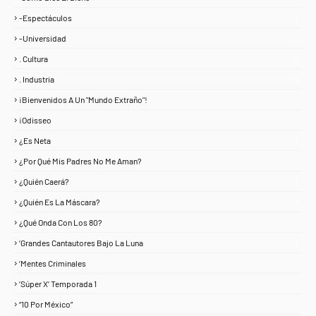
-Espectáculos
4
-Universidad
1
. Cultura
25
. Industria
3
¡Bienvenidos A Un "Mundo Extraño"!
1
¡Odisseo
1
¿Es Neta
2
¿Por Qué Mis Padres No Me Aman?
1
¿Quién Caerá?
1
¿Quién Es La Máscara?
7
¿Qué Onda Con Los 80?
1
‘Grandes Cantautores Bajo La Luna
1
‘Mentes Criminales
1
‘Súper X’ Temporada 1
1
“10 Por México”
1