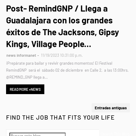
Post- RemindGNP / Llega a
Guadalajara con los grandes
éxitos de The Jacksons, Gipsy
Kings, Village People...
news informanet
11/19/2023 10:31:00 p.m.
¡Prepárate para bailar y revivir grandes momentos! El Festival
RemindGNP será el sábado 02 de diciembre en Calle 2, a las 13:00hrs.
@REMIND_GNP llega a…
READ MORE »NEWS
Entradas antiguas
FIND THE JOB THAT FITS YOUR LIFE