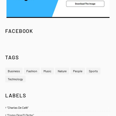
FACEBOOK
TAGS
Business
Fashion
Music
Nature
People
Sports
Technology
LABELS
"Charlas De Café"
1
"Como Dice El Dicho"
5