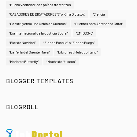
“Buena vecindad” con países fronterizos
“CAZADORES DE DICATADORES” (To Kill a Dictator)
“Ciencia
“Construyendo una Unión de Culturas”
“Cuentos para Aprender a Gritar”
“Día Internacional de la Justicia Social”
“EMIDSS-6”
“Flor de Navidad”
“Flor de Pascua” o “Flor de Fuego”
“La Perla del Oriente Maya"
“LibroFest Metropolitano”
“Madame Butterfly”
“Noche de Museos”
BLOGGER TEMPLATES
BLOGROLL