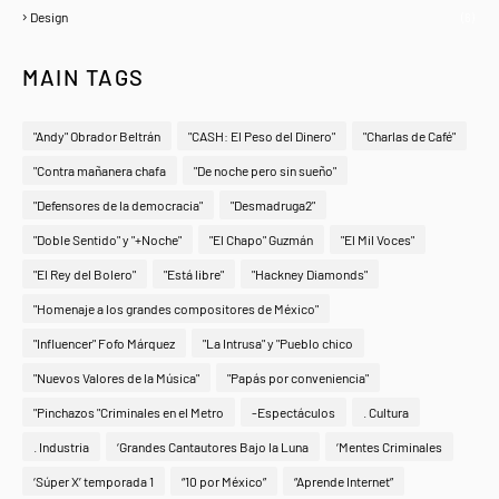
Design
(6)
MAIN TAGS
"Andy" Obrador Beltrán
"CASH: El Peso del Dinero"
"Charlas de Café"
"Contra mañanera chafa
"De noche pero sin sueño"
"Defensores de la democracia"
"Desmadruga2"
"Doble Sentido" y "+Noche"
"El Chapo" Guzmán
"El Mil Voces"
"El Rey del Bolero"
"Está libre"
"Hackney Diamonds"
"Homenaje a los grandes compositores de México"
"Influencer" Fofo Márquez
"La Intrusa" y "Pueblo chico
"Nuevos Valores de la Música"
"Papás por conveniencia"
"Pinchazos "Criminales en el Metro
-Espectáculos
. Cultura
. Industria
‘Grandes Cantautores Bajo la Luna
‘Mentes Criminales
‘Súper X’ temporada 1
“10 por México”
“Aprende Internet”