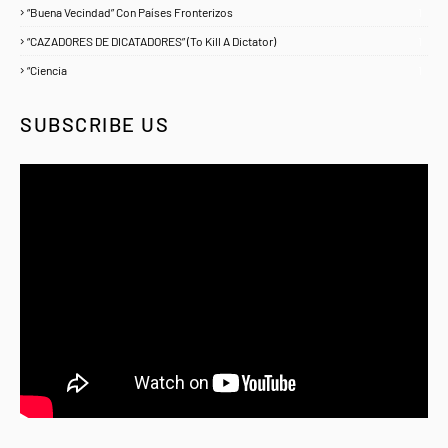
“Buena Vecindad” Con Países Fronterizos
1
“CAZADORES DE DICATADORES” (To Kill A Dictator)
1
“Ciencia
1
SUBSCRIBE US