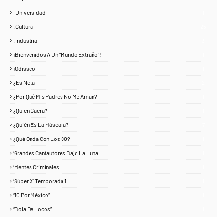
-Universidad
1
. Cultura
25
. Industria
3
¡Bienvenidos A Un "Mundo Extraño"!
1
¡Odisseo
1
¿Es Neta
2
¿Por Qué Mis Padres No Me Aman?
1
¿Quién Caerá?
1
¿Quién Es La Máscara?
7
¿Qué Onda Con Los 80?
1
‘Grandes Cantautores Bajo La Luna
1
‘Mentes Criminales
1
‘Súper X’ Temporada 1
1
“10 Por México”
1
“Bola De Locos”
1