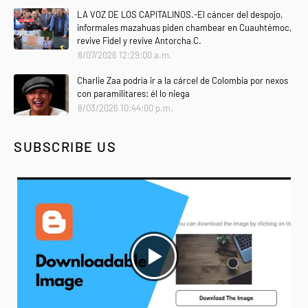
LA VOZ DE LOS CAPITALINOS.-El cáncer del despojo,
informales mazahuas piden chambear en Cuauhtémoc,
revive Fidel y revive Antorcha C.
8/07/2026 12:29:00 a.m.
Charlie Zaa podría ir a la cárcel de Colombia por nexos
con paramilitares: él lo niega
8/03/2026 10:44:00 p.m.
SUBSCRIBE US