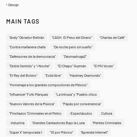
Design
(6)
MAIN TAGS
"Andy" Obrador Beltrán
"CASH: El Peso del Dinero"
"Charlas de Café"
"Contra mañanera chafa
"De noche pero sin sueño"
"Defensores de la democracia"
"Desmadruga2"
"Doble Sentido" y "+Noche"
"El Chapo" Guzmán
"El Mil Voces"
"El Rey del Bolero"
"Está libre"
"Hackney Diamonds"
"Homenaje a los grandes compositores de México"
"Influencer" Fofo Márquez
"La Intrusa" y "Pueblo chico
"Nuevos Valores de la Música"
"Papás por conveniencia"
"Pinchazos "Criminales en el Metro
-Espectáculos
. Cultura
. Industria
‘Grandes Cantautores Bajo la Luna
‘Mentes Criminales
‘Súper X’ temporada 1
“10 por México”
“Aprende Internet”