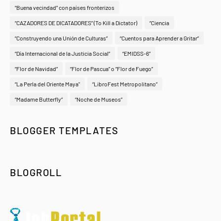
“Buena vecindad” con países fronterizos
“CAZADORES DE DICATADORES” (To Kill a Dictator)
“Ciencia
“Construyendo una Unión de Culturas”
“Cuentos para Aprender a Gritar”
“Día Internacional de la Justicia Social”
“EMIDSS-6”
“Flor de Navidad”
“Flor de Pascua” o “Flor de Fuego”
“La Perla del Oriente Maya"
“LibroFest Metropolitano”
“Madame Butterfly”
“Noche de Museos”
BLOGGER TEMPLATES
BLOGROLL