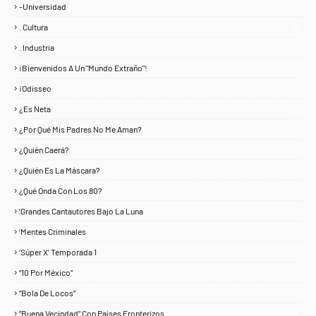
-Universidad
1
. Cultura
25
. Industria
3
¡Bienvenidos A Un "Mundo Extraño"!
1
¡Odisseo
1
¿Es Neta
2
¿Por Qué Mis Padres No Me Aman?
1
¿Quién Caerá?
1
¿Quién Es La Máscara?
7
¿Qué Onda Con Los 80?
1
‘Grandes Cantautores Bajo La Luna
1
‘Mentes Criminales
1
‘Súper X’ Temporada 1
1
“10 Por México”
1
“Bola De Locos”
1
“Buena Vecindad” Con Países Fronterizos
1