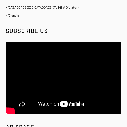
“CAZADORES DE DICATADORES” (To Kill A Dictator)
1
“Ciencia
1
SUBSCRIBE US
AD SPACE