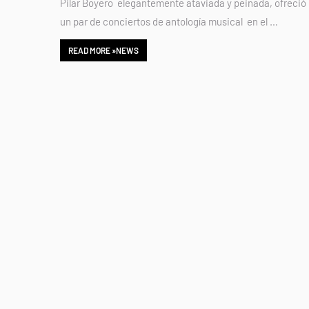
Pilar Boyero elegantemente ataviada y peinada, ofreció
un par de conciertos de antología musical en el …
READ MORE »NEWS