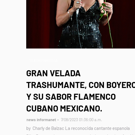
TEATRO VARSOVIA
GRAN VELADA
TRASHUMANTE, CON BOYER
Y SU SABOR FLAMENCO
CUBANO MEXICANO.
news informanet
7/08/2023 01:36:00 a.m.
by Charly de Balzac La reconocida cantante espanola