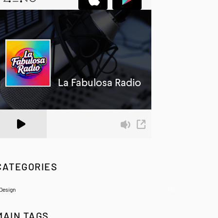
 Zeno.FM Station
CATEGORIES
Design
(6)
MAIN TAGS