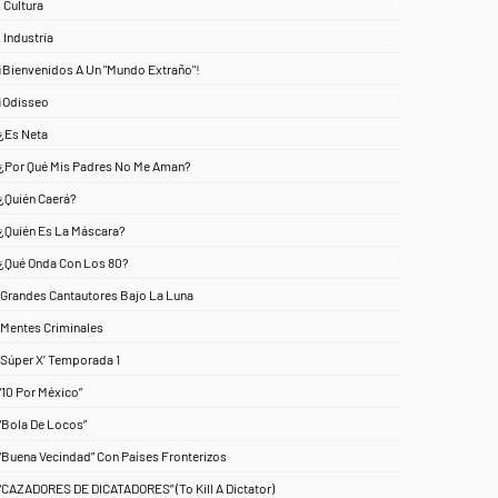
. Cultura
25
. Industria
3
¡Bienvenidos A Un "Mundo Extraño"!
1
¡Odisseo
1
¿Es Neta
2
¿Por Qué Mis Padres No Me Aman?
1
¿Quién Caerá?
1
¿Quién Es La Máscara?
7
¿Qué Onda Con Los 80?
1
‘Grandes Cantautores Bajo La Luna
1
‘Mentes Criminales
1
‘Súper X’ Temporada 1
1
“10 Por México”
1
“Bola De Locos”
1
“Buena Vecindad” Con Países Fronterizos
1
“CAZADORES DE DICATADORES” (To Kill A Dictator)
1