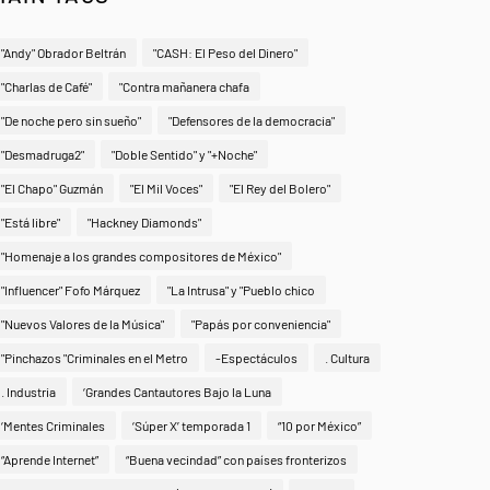
"Andy" Obrador Beltrán
"CASH: El Peso del Dinero"
"Charlas de Café"
"Contra mañanera chafa
"De noche pero sin sueño"
"Defensores de la democracia"
"Desmadruga2"
"Doble Sentido" y "+Noche"
"El Chapo" Guzmán
"El Mil Voces"
"El Rey del Bolero"
"Está libre"
"Hackney Diamonds"
"Homenaje a los grandes compositores de México"
"Influencer" Fofo Márquez
"La Intrusa" y "Pueblo chico
"Nuevos Valores de la Música"
"Papás por conveniencia"
"Pinchazos "Criminales en el Metro
-Espectáculos
. Cultura
. Industria
‘Grandes Cantautores Bajo la Luna
‘Mentes Criminales
‘Súper X’ temporada 1
“10 por México”
“Aprende Internet”
“Buena vecindad” con países fronterizos