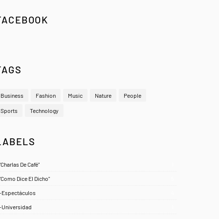
FACEBOOK
TAGS
Business
Fashion
Music
Nature
People
Sports
Technology
LABELS
"Charlas De Café"
1
"Como Dice El Dicho"
5
-Espectáculos
4
-Universidad
1