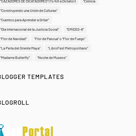
“CAZADORES DE DICATADORES” (To Kill a Dictator)
“Ciencia
“Construyendo una Unión de Culturas”
“Cuentos para Aprender a Gritar”
“Día Internacional de la Justicia Social”
“EMIDSS-6”
“Flor de Navidad”
“Flor de Pascua” o “Flor de Fuego”
“La Perla del Oriente Maya"
“LibroFest Metropolitano”
“Madame Butterfly”
“Noche de Museos”
BLOGGER TEMPLATES
BLOGROLL