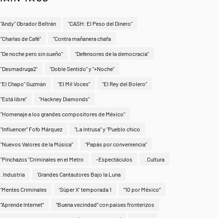
"Andy" Obrador Beltrán
"CASH: El Peso del Dinero"
"Charlas de Café"
"Contra mañanera chafa
"De noche pero sin sueño"
"Defensores de la democracia"
"Desmadruga2"
"Doble Sentido" y "+Noche"
"El Chapo" Guzmán
"El Mil Voces"
"El Rey del Bolero"
"Está libre"
"Hackney Diamonds"
"Homenaje a los grandes compositores de México"
"Influencer" Fofo Márquez
"La Intrusa" y "Pueblo chico
"Nuevos Valores de la Música"
"Papás por conveniencia"
"Pinchazos "Criminales en el Metro
-Espectáculos
. Cultura
. Industria
‘Grandes Cantautores Bajo la Luna
‘Mentes Criminales
‘Súper X’ temporada 1
“10 por México”
“Aprende Internet”
“Buena vecindad” con países fronterizos