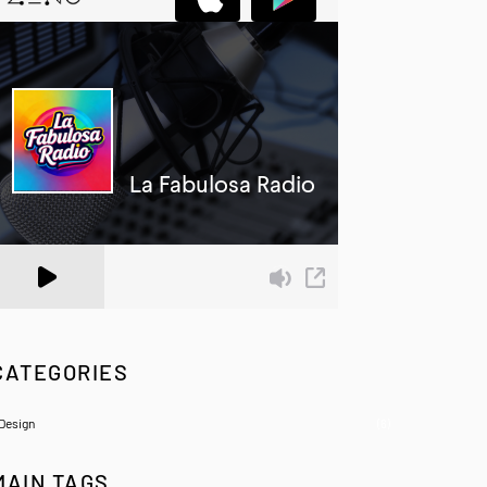
 Zeno.FM Station
CATEGORIES
Design
(6)
MAIN TAGS