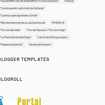
“CAZADORES DE DICATADORES” (To Kill a Dictator)
“Ciencia
“Construyendo una Unión de Culturas”
“Cuentos para Aprender a Gritar”
“Día Internacional de la Justicia Social”
“EMIDSS-6”
“Flor de Navidad”
“Flor de Pascua” o “Flor de Fuego”
“La Perla del Oriente Maya"
“LibroFest Metropolitano”
“Madame Butterfly”
“Noche de Museos”
BLOGGER TEMPLATES
BLOGROLL