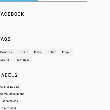
FACEBOOK
TAGS
Business
Fashion
Music
Nature
People
Sports
Technology
LABELS
"Charlas De Café"
1
"Como Dice El Dicho"
5
-Espectáculos
4
-Universidad
1