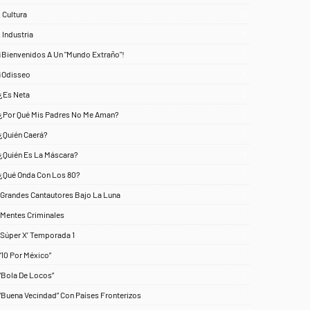
. Cultura
25
. Industria
3
¡Bienvenidos A Un "Mundo Extraño"!
1
¡Odisseo
1
¿Es Neta
2
¿Por Qué Mis Padres No Me Aman?
1
¿Quién Caerá?
1
¿Quién Es La Máscara?
7
¿Qué Onda Con Los 80?
1
‘Grandes Cantautores Bajo La Luna
1
‘Mentes Criminales
1
‘Súper X’ Temporada 1
1
“10 Por México”
1
“Bola De Locos”
1
“Buena Vecindad” Con Países Fronterizos
1