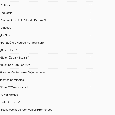
. Cultura
25
. Industria
3
¡Bienvenidos A Un "Mundo Extraño"!
1
¡Odisseo
1
¿Es Neta
2
¿Por Qué Mis Padres No Me Aman?
1
¿Quién Caerá?
1
¿Quién Es La Máscara?
7
¿Qué Onda Con Los 80?
1
‘Grandes Cantautores Bajo La Luna
1
‘Mentes Criminales
1
‘Súper X’ Temporada 1
1
“10 Por México”
1
“Bola De Locos”
1
“Buena Vecindad” Con Países Fronterizos
1