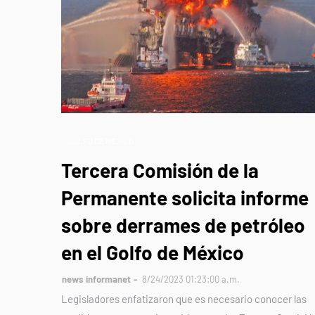
GOLFO DE MÉXICO
Tercera Comisión de la
Permanente solicita informe
sobre derrames de petróleo
en el Golfo de México
news informanet
8/24/2023 01:23:00 a.m.
Legisladores enfatizaron que es necesario conocer las