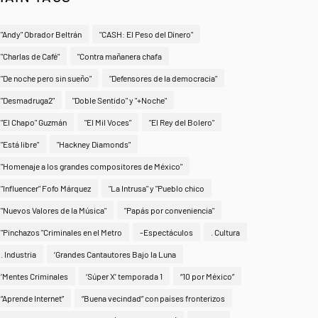
"Andy" Obrador Beltrán
"CASH: El Peso del Dinero"
"Charlas de Café"
"Contra mañanera chafa
"De noche pero sin sueño"
"Defensores de la democracia"
"Desmadruga2"
"Doble Sentido" y "+Noche"
"El Chapo" Guzmán
"El Mil Voces"
"El Rey del Bolero"
"Está libre"
"Hackney Diamonds"
"Homenaje a los grandes compositores de México"
"Influencer" Fofo Márquez
"La Intrusa" y "Pueblo chico
"Nuevos Valores de la Música"
"Papás por conveniencia"
"Pinchazos "Criminales en el Metro
-Espectáculos
. Cultura
. Industria
‘Grandes Cantautores Bajo la Luna
‘Mentes Criminales
‘Súper X’ temporada 1
“10 por México”
“Aprende Internet”
“Buena vecindad” con países fronterizos