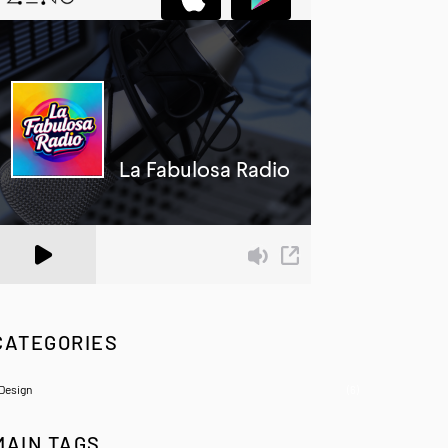
 Zeno.FM Station
CATEGORIES
Design
(6)
MAIN TAGS