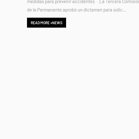
medidas para prevenir accidentes La Tercera Comisió
de la Permanente aprobó un dictamen para solic…
READ MORE »NEWS