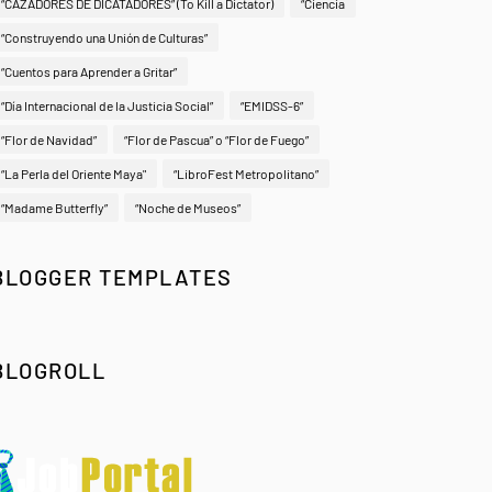
“CAZADORES DE DICATADORES” (To Kill a Dictator)
“Ciencia
“Construyendo una Unión de Culturas”
“Cuentos para Aprender a Gritar”
“Día Internacional de la Justicia Social”
“EMIDSS-6”
“Flor de Navidad”
“Flor de Pascua” o “Flor de Fuego”
“La Perla del Oriente Maya"
“LibroFest Metropolitano”
“Madame Butterfly”
“Noche de Museos”
BLOGGER TEMPLATES
BLOGROLL