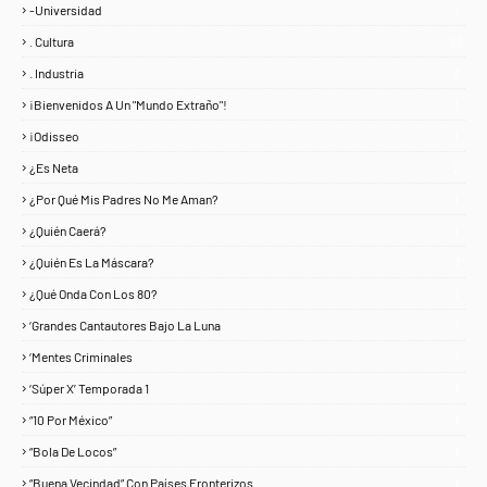
-Universidad
1
. Cultura
25
. Industria
3
¡Bienvenidos A Un "Mundo Extraño"!
1
¡Odisseo
1
¿Es Neta
2
¿Por Qué Mis Padres No Me Aman?
1
¿Quién Caerá?
1
¿Quién Es La Máscara?
7
¿Qué Onda Con Los 80?
1
‘Grandes Cantautores Bajo La Luna
1
‘Mentes Criminales
1
‘Súper X’ Temporada 1
1
“10 Por México”
1
“Bola De Locos”
1
“Buena Vecindad” Con Países Fronterizos
1