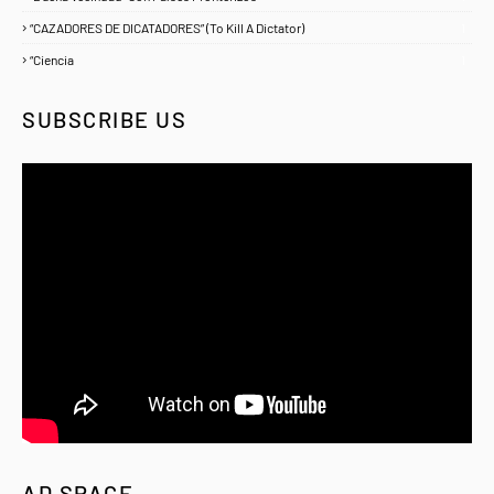
“CAZADORES DE DICATADORES” (To Kill A Dictator)
1
“Ciencia
1
SUBSCRIBE US
AD SPACE