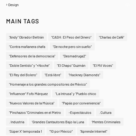
Design
(6)
MAIN TAGS
"Andy" Obrador Beltrán
"CASH: El Peso del Dinero"
"Charlas de Café"
"Contra mañanera chafa
"De noche pero sin sueño"
"Defensores de la democracia"
"Desmadruga2"
"Doble Sentido" y "+Noche"
"El Chapo" Guzmán
"El Mil Voces"
"El Rey del Bolero"
"Está libre"
"Hackney Diamonds"
"Homenaje a los grandes compositores de México"
"Influencer" Fofo Márquez
"La Intrusa" y "Pueblo chico
"Nuevos Valores de la Música"
"Papás por conveniencia"
"Pinchazos "Criminales en el Metro
-Espectáculos
. Cultura
. Industria
‘Grandes Cantautores Bajo la Luna
‘Mentes Criminales
‘Súper X’ temporada 1
“10 por México”
“Aprende Internet”