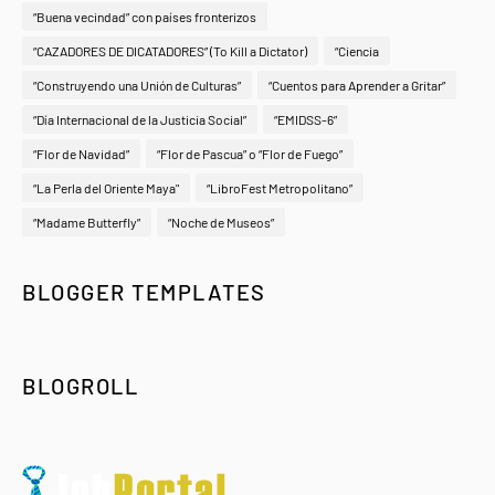
“Buena vecindad” con países fronterizos
“CAZADORES DE DICATADORES” (To Kill a Dictator)
“Ciencia
“Construyendo una Unión de Culturas”
“Cuentos para Aprender a Gritar”
“Día Internacional de la Justicia Social”
“EMIDSS-6”
“Flor de Navidad”
“Flor de Pascua” o “Flor de Fuego”
“La Perla del Oriente Maya"
“LibroFest Metropolitano”
“Madame Butterfly”
“Noche de Museos”
BLOGGER TEMPLATES
BLOGROLL