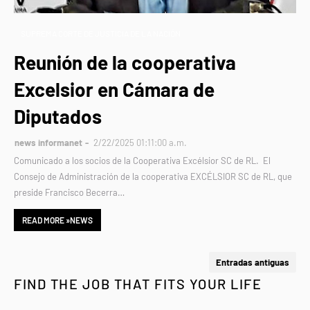
SUPREMA CORTE DE JUSTICIA DE LA NACIÓN
Reunión de la cooperativa
Excelsior en Cámara de
Diputados
news informanet
2/22/2025 01:11:00 a.m.
Comunicado a los socios de la Cooperativa Excélsior SC de RL. El
Consejo de Administración de la cooperativa EXCÉLSIOR SC de RL, que
preside Francisco Becerra…
READ MORE »NEWS
Entradas antiguas
FIND THE JOB THAT FITS YOUR LIFE