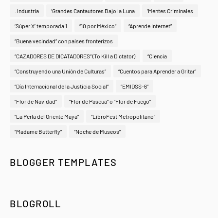
. Industria
‘Grandes Cantautores Bajo la Luna
‘Mentes Criminales
‘Súper X’ temporada 1
“10 por México”
“Aprende Internet”
“Buena vecindad” con países fronterizos
“CAZADORES DE DICATADORES” (To Kill a Dictator)
“Ciencia
“Construyendo una Unión de Culturas”
“Cuentos para Aprender a Gritar”
“Día Internacional de la Justicia Social”
“EMIDSS-6”
“Flor de Navidad”
“Flor de Pascua” o “Flor de Fuego”
“La Perla del Oriente Maya"
“LibroFest Metropolitano”
“Madame Butterfly”
“Noche de Museos”
BLOGGER TEMPLATES
BLOGROLL