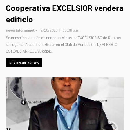
Cooperativa EXCELSIOR vendera
edificio
news informanet
12/28/2025 11:38:00 p.m.
Se consolidó la unión de cooperativistas de EXCÉLSIOR SC de RL, tras
su segunda Asamblea exitosa, en el Club de Periodistas by ALBERTO
ESTEVES ARREOLA Coope…
READ MORE »NEWS