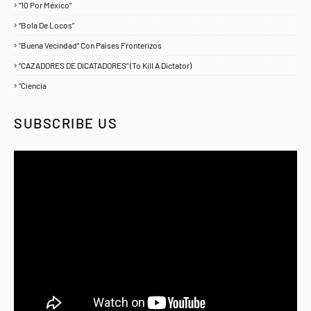
“10 Por México”
1
“Bola De Locos”
1
“Buena Vecindad” Con Países Fronterizos
1
“CAZADORES DE DICATADORES” (To Kill A Dictator)
1
“Ciencia
1
SUBSCRIBE US