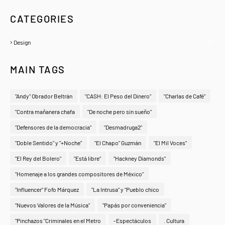
CATEGORIES
Design
(6)
MAIN TAGS
"Andy" Obrador Beltrán
"CASH: El Peso del Dinero"
"Charlas de Café"
"Contra mañanera chafa
"De noche pero sin sueño"
"Defensores de la democracia"
"Desmadruga2"
"Doble Sentido" y "+Noche"
"El Chapo" Guzmán
"El Mil Voces"
"El Rey del Bolero"
"Está libre"
"Hackney Diamonds"
"Homenaje a los grandes compositores de México"
"Influencer" Fofo Márquez
"La Intrusa" y "Pueblo chico
"Nuevos Valores de la Música"
"Papás por conveniencia"
"Pinchazos "Criminales en el Metro
-Espectáculos
. Cultura