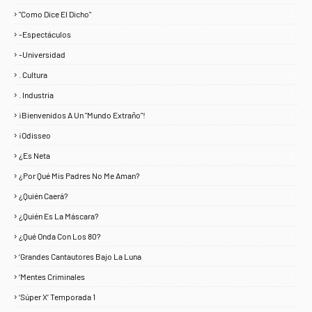
"Como Dice El Dicho"
5
-Espectáculos
4
-Universidad
1
. Cultura
25
. Industria
3
¡Bienvenidos A Un "Mundo Extraño"!
1
¡Odisseo
1
¿Es Neta
2
¿Por Qué Mis Padres No Me Aman?
1
¿Quién Caerá?
1
¿Quién Es La Máscara?
7
¿Qué Onda Con Los 80?
1
‘Grandes Cantautores Bajo La Luna
1
‘Mentes Criminales
1
‘Súper X’ Temporada 1
1