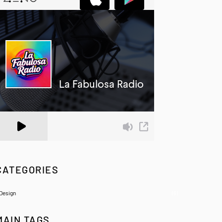
 Zeno.FM Station
CATEGORIES
Design
(6)
MAIN TAGS