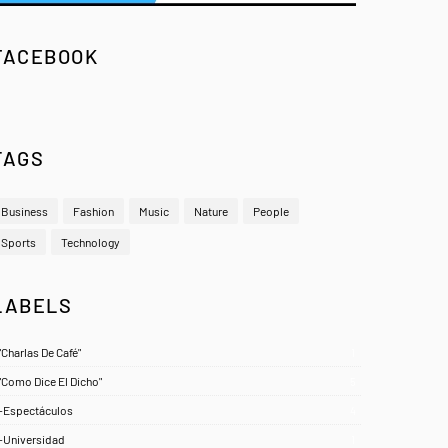
FACEBOOK
TAGS
Business
Fashion
Music
Nature
People
Sports
Technology
LABELS
"Charlas De Café"
1
"Como Dice El Dicho"
5
-Espectáculos
4
-Universidad
1