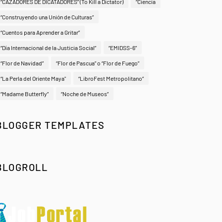
“CAZADORES DE DICATADORES” (To Kill a Dictator)
“Ciencia
“Construyendo una Unión de Culturas”
“Cuentos para Aprender a Gritar”
“Día Internacional de la Justicia Social”
“EMIDSS-6”
“Flor de Navidad”
“Flor de Pascua” o “Flor de Fuego”
“La Perla del Oriente Maya"
“LibroFest Metropolitano”
“Madame Butterfly”
“Noche de Museos”
BLOGGER TEMPLATES
BLOGROLL