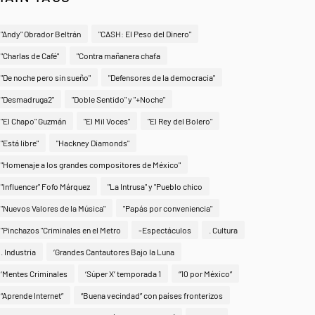
"Andy" Obrador Beltrán
"CASH: El Peso del Dinero"
"Charlas de Café"
"Contra mañanera chafa
"De noche pero sin sueño"
"Defensores de la democracia"
"Desmadruga2"
"Doble Sentido" y "+Noche"
"El Chapo" Guzmán
"El Mil Voces"
"El Rey del Bolero"
"Está libre"
"Hackney Diamonds"
"Homenaje a los grandes compositores de México"
"Influencer" Fofo Márquez
"La Intrusa" y "Pueblo chico
"Nuevos Valores de la Música"
"Papás por conveniencia"
"Pinchazos "Criminales en el Metro
-Espectáculos
. Cultura
. Industria
‘Grandes Cantautores Bajo la Luna
‘Mentes Criminales
‘Súper X’ temporada 1
“10 por México”
“Aprende Internet”
“Buena vecindad” con países fronterizos