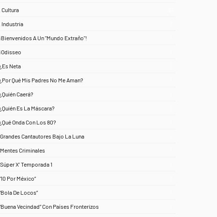
. Cultura
25
. Industria
3
¡Bienvenidos A Un "Mundo Extraño"!
1
¡Odisseo
1
¿Es Neta
2
¿Por Qué Mis Padres No Me Aman?
1
¿Quién Caerá?
1
¿Quién Es La Máscara?
7
¿Qué Onda Con Los 80?
1
‘Grandes Cantautores Bajo La Luna
1
‘Mentes Criminales
1
‘Súper X’ Temporada 1
1
“10 Por México”
1
“Bola De Locos”
1
“Buena Vecindad” Con Países Fronterizos
1