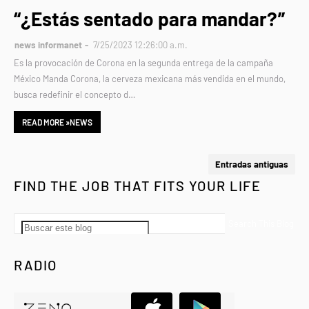
“¿Estás sentado para mandar?”
news informanet
7/25/2023 12:26:00 a.m.
Es la provocación de Corona en la segunda entrega de la campaña
México Manda Corona, la cerveza mexicana más vendida en el mundo,
busca redefinir el concepto d…
READ MORE »NEWS
Entradas antiguas
FIND THE JOB THAT FITS YOUR LIFE
RADIO