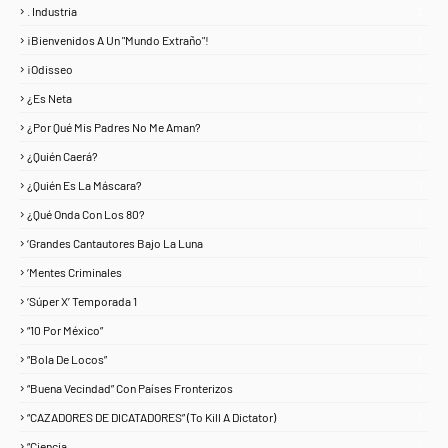
. Industria
3
¡Bienvenidos A Un "Mundo Extraño"!
1
¡Odisseo
1
¿Es Neta
2
¿Por Qué Mis Padres No Me Aman?
1
¿Quién Caerá?
1
¿Quién Es La Máscara?
7
¿Qué Onda Con Los 80?
1
‘Grandes Cantautores Bajo La Luna
1
‘Mentes Criminales
1
‘Súper X’ Temporada 1
1
“10 Por México”
1
“Bola De Locos”
1
“Buena Vecindad” Con Países Fronterizos
1
“CAZADORES DE DICATADORES” (To Kill A Dictator)
1
“Ciencia
1