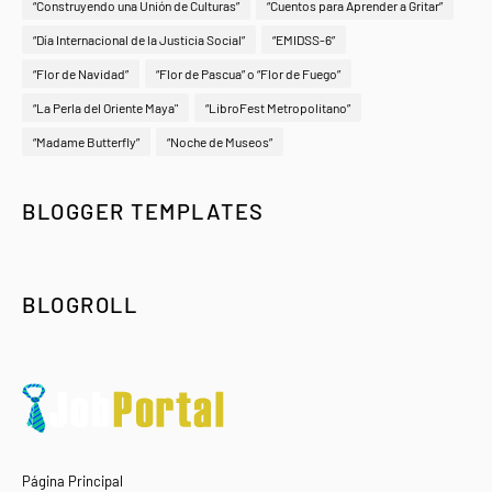
“Construyendo una Unión de Culturas”
“Cuentos para Aprender a Gritar”
“Día Internacional de la Justicia Social”
“EMIDSS-6”
“Flor de Navidad”
“Flor de Pascua” o “Flor de Fuego”
“La Perla del Oriente Maya"
“LibroFest Metropolitano”
“Madame Butterfly”
“Noche de Museos”
BLOGGER TEMPLATES
BLOGROLL
Página Principal