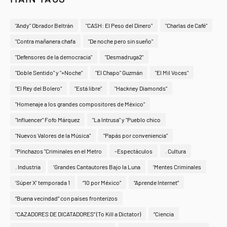
"Andy" Obrador Beltrán
"CASH: El Peso del Dinero"
"Charlas de Café"
"Contra mañanera chafa
"De noche pero sin sueño"
"Defensores de la democracia"
"Desmadruga2"
"Doble Sentido" y "+Noche"
"El Chapo" Guzmán
"El Mil Voces"
"El Rey del Bolero"
"Está libre"
"Hackney Diamonds"
"Homenaje a los grandes compositores de México"
"Influencer" Fofo Márquez
"La Intrusa" y "Pueblo chico
"Nuevos Valores de la Música"
"Papás por conveniencia"
"Pinchazos "Criminales en el Metro
-Espectáculos
. Cultura
. Industria
‘Grandes Cantautores Bajo la Luna
‘Mentes Criminales
‘Súper X’ temporada 1
“10 por México”
“Aprende Internet”
“Buena vecindad” con países fronterizos
“CAZADORES DE DICATADORES” (To Kill a Dictator)
“Ciencia