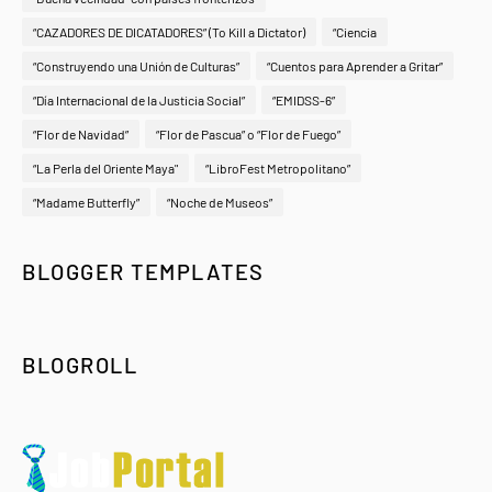
“CAZADORES DE DICATADORES” (To Kill a Dictator)
“Ciencia
“Construyendo una Unión de Culturas”
“Cuentos para Aprender a Gritar”
“Día Internacional de la Justicia Social”
“EMIDSS-6”
“Flor de Navidad”
“Flor de Pascua” o “Flor de Fuego”
“La Perla del Oriente Maya"
“LibroFest Metropolitano”
“Madame Butterfly”
“Noche de Museos”
BLOGGER TEMPLATES
BLOGROLL