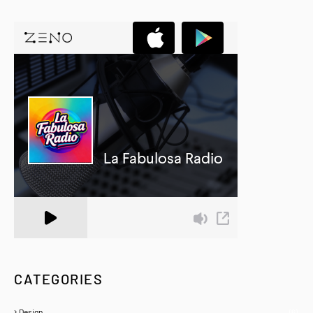
A Zeno.FM Station
CATEGORIES
Design
(6)