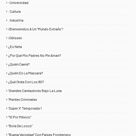
-Universidad
1
. Cultura
25
. Industria
3
¡Bienvenidos A Un "Mundo Extraño"!
1
¡Odisseo
1
¿Es Neta
2
¿Por Qué Mis Padres No Me Aman?
1
¿Quién Caerá?
1
¿Quién Es La Máscara?
7
¿Qué Onda Con Los 80?
1
‘Grandes Cantautores Bajo La Luna
1
‘Mentes Criminales
1
‘Súper X’ Temporada 1
1
“10 Por México”
1
“Bola De Locos”
1
“Buena Vecindad” Con Países Fronterizos
1