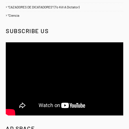
“CAZADORES DE DICATADORES” (To Kill A Dictator)
1
“Ciencia
1
SUBSCRIBE US
AD SPACE