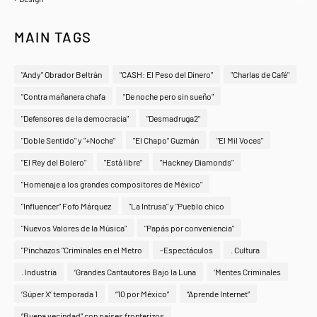
MAIN TAGS
"Andy" Obrador Beltrán
"CASH: El Peso del Dinero"
"Charlas de Café"
"Contra mañanera chafa
"De noche pero sin sueño"
"Defensores de la democracia"
"Desmadruga2"
"Doble Sentido" y "+Noche"
"El Chapo" Guzmán
"El Mil Voces"
"El Rey del Bolero"
"Está libre"
"Hackney Diamonds"
"Homenaje a los grandes compositores de México"
"Influencer" Fofo Márquez
"La Intrusa" y "Pueblo chico
"Nuevos Valores de la Música"
"Papás por conveniencia"
"Pinchazos "Criminales en el Metro
-Espectáculos
. Cultura
. Industria
‘Grandes Cantautores Bajo la Luna
‘Mentes Criminales
‘Súper X’ temporada 1
“10 por México”
“Aprende Internet”
“Buena vecindad” con países fronterizos