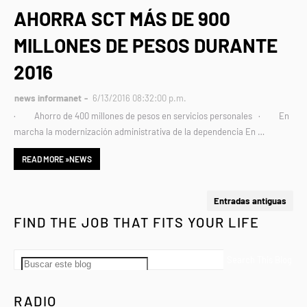
AHORRA SCT MÁS DE 900
MILLONES DE PESOS DURANTE
2016
news informanet
6/13/2016 08:32:00 p.m.
· Ahorro de 400 millones de pesos en servicios personales · En
marcha la modernización administrativa de la dependencia En …
READ MORE »NEWS
Entradas antiguas
FIND THE JOB THAT FITS YOUR LIFE
RADIO