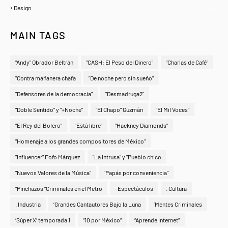
Design
(6)
MAIN TAGS
"Andy" Obrador Beltrán
"CASH: El Peso del Dinero"
"Charlas de Café"
"Contra mañanera chafa
"De noche pero sin sueño"
"Defensores de la democracia"
"Desmadruga2"
"Doble Sentido" y "+Noche"
"El Chapo" Guzmán
"El Mil Voces"
"El Rey del Bolero"
"Está libre"
"Hackney Diamonds"
"Homenaje a los grandes compositores de México"
"Influencer" Fofo Márquez
"La Intrusa" y "Pueblo chico
"Nuevos Valores de la Música"
"Papás por conveniencia"
"Pinchazos "Criminales en el Metro
-Espectáculos
. Cultura
. Industria
‘Grandes Cantautores Bajo la Luna
‘Mentes Criminales
‘Súper X’ temporada 1
“10 por México”
“Aprende Internet”