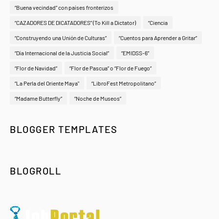
“Buena vecindad” con países fronterizos
“CAZADORES DE DICATADORES” (To Kill a Dictator)
“Ciencia
“Construyendo una Unión de Culturas”
“Cuentos para Aprender a Gritar”
“Día Internacional de la Justicia Social”
“EMIDSS-6”
“Flor de Navidad”
“Flor de Pascua” o “Flor de Fuego”
“La Perla del Oriente Maya"
“LibroFest Metropolitano”
“Madame Butterfly”
“Noche de Museos”
BLOGGER TEMPLATES
BLOGROLL