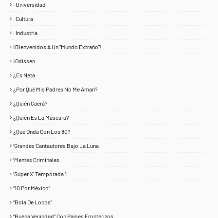
-Universidad
1
. Cultura
25
. Industria
3
¡Bienvenidos A Un "Mundo Extraño"!
1
¡Odisseo
1
¿Es Neta
2
¿Por Qué Mis Padres No Me Aman?
1
¿Quién Caerá?
1
¿Quién Es La Máscara?
7
¿Qué Onda Con Los 80?
1
‘Grandes Cantautores Bajo La Luna
1
‘Mentes Criminales
1
‘Súper X’ Temporada 1
1
“10 Por México”
1
“Bola De Locos”
1
“Buena Vecindad” Con Países Fronterizos
1