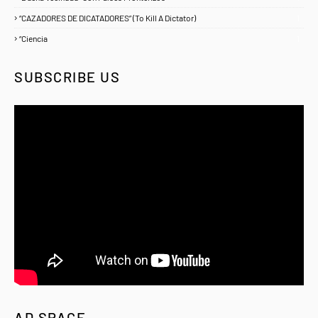
“CAZADORES DE DICATADORES” (To Kill A Dictator)
1
“Ciencia
1
SUBSCRIBE US
AD SPACE