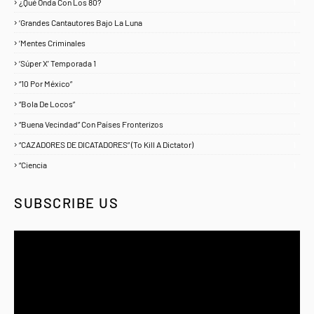
¿Qué Onda Con Los 80?
1
‘Grandes Cantautores Bajo La Luna
1
‘Mentes Criminales
1
‘Súper X’ Temporada 1
1
“10 Por México”
1
“Bola De Locos”
1
“Buena Vecindad” Con Países Fronterizos
1
“CAZADORES DE DICATADORES” (To Kill A Dictator)
1
“Ciencia
1
SUBSCRIBE US