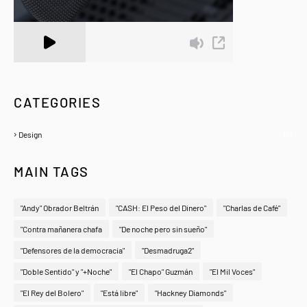
A Zeno.FM Station
CATEGORIES
Design
(6)
MAIN TAGS
"Andy" Obrador Beltrán
"CASH: El Peso del Dinero"
"Charlas de Café"
"Contra mañanera chafa
"De noche pero sin sueño"
"Defensores de la democracia"
"Desmadruga2"
"Doble Sentido" y "+Noche"
"El Chapo" Guzmán
"El Mil Voces"
"El Rey del Bolero"
"Está libre"
"Hackney Diamonds"