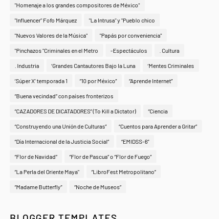
"Homenaje a los grandes compositores de México"
"Influencer" Fofo Márquez
"La Intrusa" y "Pueblo chico
"Nuevos Valores de la Música"
"Papás por conveniencia"
"Pinchazos "Criminales en el Metro
-Espectáculos
. Cultura
. Industria
‘Grandes Cantautores Bajo la Luna
‘Mentes Criminales
‘Súper X’ temporada 1
“10 por México”
“Aprende Internet”
“Buena vecindad” con países fronterizos
“CAZADORES DE DICATADORES” (To Kill a Dictator)
“Ciencia
“Construyendo una Unión de Culturas”
“Cuentos para Aprender a Gritar”
“Día Internacional de la Justicia Social”
“EMIDSS-6”
“Flor de Navidad”
“Flor de Pascua” o “Flor de Fuego”
“La Perla del Oriente Maya"
“LibroFest Metropolitano”
“Madame Butterfly”
“Noche de Museos”
BLOGGER TEMPLATES