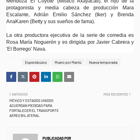
Mendoza 'El Coyote' (Místico Axayácatl), el hijo de la
protagonista y media cabeza de producción Mara
Escalante, Adrián Emilio Sánchez (Iker) y Brenda
AnaKaren (Betty y sus sueños de fama).
La otra productora ejecutiva de la serie de comedia es
Rosa María Noguerón y es dirigida por Javier Cabrera y
'El Borrego' Nava.
Tags
Espectáculos
Muero por Marilú
Nueva temporada
ANTIGUOS
MÁS RECIENTES
MÉXICO Y ESTADOS UNIDOS
ACUERDAN MEDIDAS PARA
FORTALECER EL TRANSPORTE
AÉREO BILATERAL
PUBLICADAS POR
NEWS INFORMANET