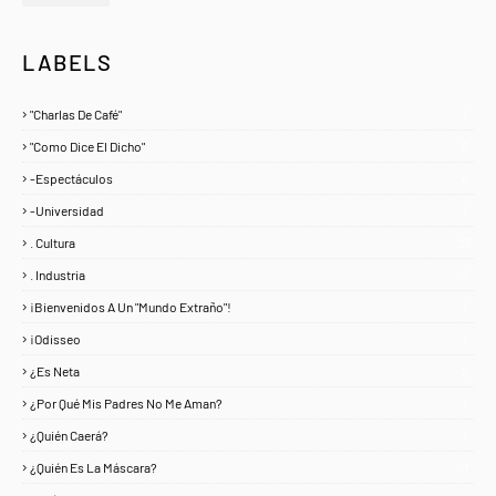
LABELS
"Charlas De Café"
1
"Como Dice El Dicho"
5
-Espectáculos
4
-Universidad
1
. Cultura
25
. Industria
3
¡Bienvenidos A Un "Mundo Extraño"!
1
¡Odisseo
1
¿Es Neta
2
¿Por Qué Mis Padres No Me Aman?
1
¿Quién Caerá?
1
¿Quién Es La Máscara?
7