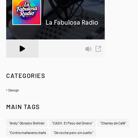
A Zeno.FM Station
CATEGORIES
Design
(6)
MAIN TAGS
"Andy" Obrador Beltrán
"CASH: El Peso del Dinero"
"Charlas de Café"
"Contra mañanera chafa
"De noche pero sin sueño"