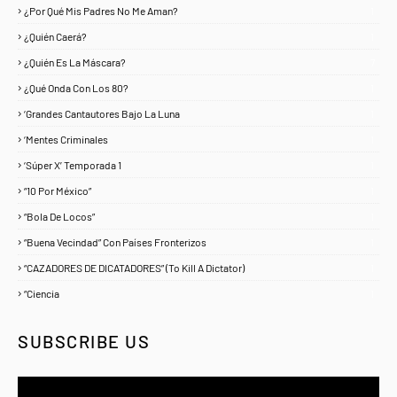
¿Por Qué Mis Padres No Me Aman?
1
¿Quién Caerá?
1
¿Quién Es La Máscara?
7
¿Qué Onda Con Los 80?
1
‘Grandes Cantautores Bajo La Luna
1
‘Mentes Criminales
1
‘Súper X’ Temporada 1
1
“10 Por México”
1
“Bola De Locos”
1
“Buena Vecindad” Con Países Fronterizos
1
“CAZADORES DE DICATADORES” (To Kill A Dictator)
1
“Ciencia
1
SUBSCRIBE US