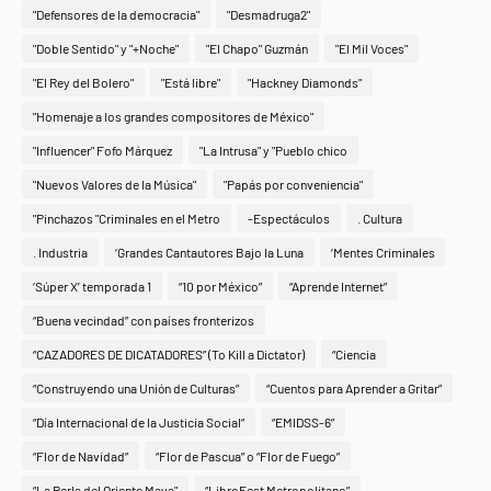
"Defensores de la democracia"
"Desmadruga2"
"Doble Sentido" y "+Noche"
"El Chapo" Guzmán
"El Mil Voces"
"El Rey del Bolero"
"Está libre"
"Hackney Diamonds"
"Homenaje a los grandes compositores de México"
"Influencer" Fofo Márquez
"La Intrusa" y "Pueblo chico
"Nuevos Valores de la Música"
"Papás por conveniencia"
"Pinchazos "Criminales en el Metro
-Espectáculos
. Cultura
. Industria
‘Grandes Cantautores Bajo la Luna
‘Mentes Criminales
‘Súper X’ temporada 1
“10 por México”
“Aprende Internet”
“Buena vecindad” con países fronterizos
“CAZADORES DE DICATADORES” (To Kill a Dictator)
“Ciencia
“Construyendo una Unión de Culturas”
“Cuentos para Aprender a Gritar”
“Día Internacional de la Justicia Social”
“EMIDSS-6”
“Flor de Navidad”
“Flor de Pascua” o “Flor de Fuego”
“La Perla del Oriente Maya"
“LibroFest Metropolitano”