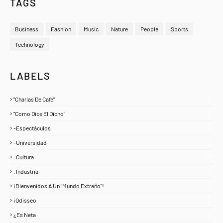
TAGS
Business
Fashion
Music
Nature
People
Sports
Technology
LABELS
"Charlas De Café"
1
"Como Dice El Dicho"
5
-Espectáculos
4
-Universidad
1
. Cultura
25
. Industria
3
¡Bienvenidos A Un "Mundo Extraño"!
1
¡Odisseo
1
¿Es Neta
2