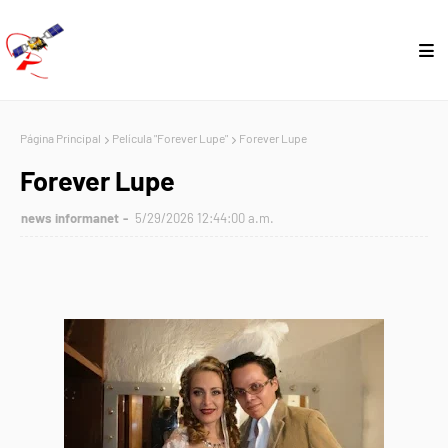
Página Principal
Película "Forever Lupe"
Forever Lupe
Forever Lupe
news informanet
5/29/2026 12:44:00 a.m.