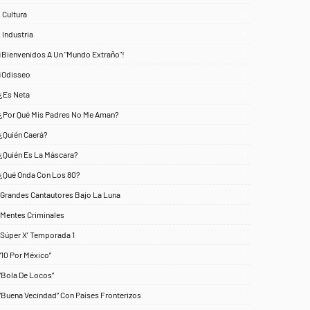
. Cultura
25
. Industria
3
¡Bienvenidos A Un "Mundo Extraño"!
1
¡Odisseo
1
¿Es Neta
2
¿Por Qué Mis Padres No Me Aman?
1
¿Quién Caerá?
1
¿Quién Es La Máscara?
7
¿Qué Onda Con Los 80?
1
‘Grandes Cantautores Bajo La Luna
1
‘Mentes Criminales
1
‘Súper X’ Temporada 1
1
“10 Por México”
1
“Bola De Locos”
1
“Buena Vecindad” Con Países Fronterizos
1