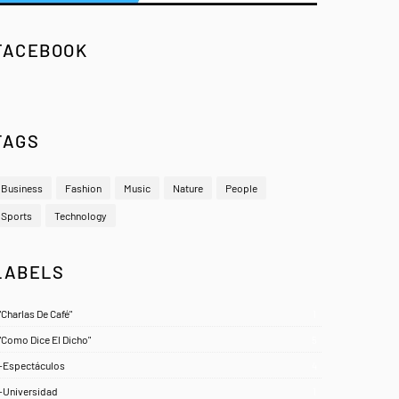
FACEBOOK
TAGS
Business
Fashion
Music
Nature
People
Sports
Technology
LABELS
"Charlas De Café"
1
"Como Dice El Dicho"
5
-Espectáculos
4
-Universidad
1