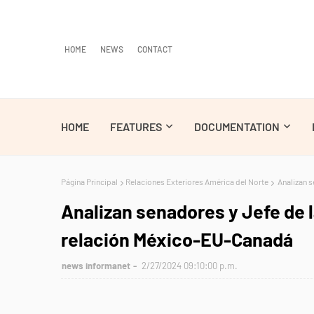
HOME
NEWS
CONTACT
HOME
FEATURES
DOCUMENTATION
Página Principal
Relaciones Exteriores América del Norte
Analizan s
Analizan senadores y Jefe de 
relación México-EU-Canadá
news informanet
2/27/2024 09:10:00 p.m.