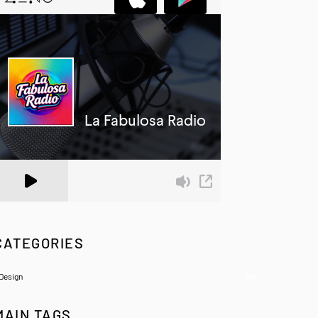
 Zeno.FM Station
CATEGORIES
Design
(6)
MAIN TAGS