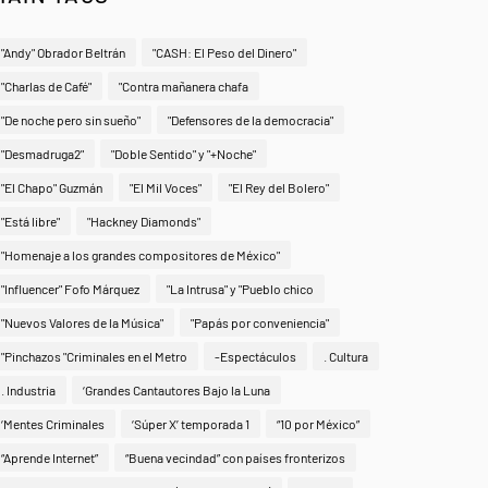
"Andy" Obrador Beltrán
"CASH: El Peso del Dinero"
"Charlas de Café"
"Contra mañanera chafa
"De noche pero sin sueño"
"Defensores de la democracia"
"Desmadruga2"
"Doble Sentido" y "+Noche"
"El Chapo" Guzmán
"El Mil Voces"
"El Rey del Bolero"
"Está libre"
"Hackney Diamonds"
"Homenaje a los grandes compositores de México"
"Influencer" Fofo Márquez
"La Intrusa" y "Pueblo chico
"Nuevos Valores de la Música"
"Papás por conveniencia"
"Pinchazos "Criminales en el Metro
-Espectáculos
. Cultura
. Industria
‘Grandes Cantautores Bajo la Luna
‘Mentes Criminales
‘Súper X’ temporada 1
“10 por México”
“Aprende Internet”
“Buena vecindad” con países fronterizos