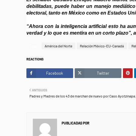
debilitadas, puede haber un manejo mediático
electoral, tanto en México como en Estados Un
“Ahora con la inteligencia artificial esto ha a
verdad y lo que es mentira en un corto plazo”, 
Tags
América del Norte
Relación México-EU-Canadá
Re
REACTIONS
Facebook
Twitter
ANTIGUOS
Padres y Madres de los 43 de marchan de nuevo por Caso Ayotzinapa.
PUBLICADAS POR
NEWS INFORMANET