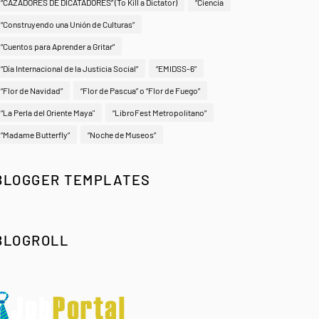
“CAZADORES DE DICATADORES” (To Kill a Dictator)
“Ciencia
“Construyendo una Unión de Culturas”
“Cuentos para Aprender a Gritar”
“Día Internacional de la Justicia Social”
“EMIDSS-6”
“Flor de Navidad”
“Flor de Pascua” o “Flor de Fuego”
“La Perla del Oriente Maya"
“LibroFest Metropolitano”
“Madame Butterfly”
“Noche de Museos”
BLOGGER TEMPLATES
BLOGROLL