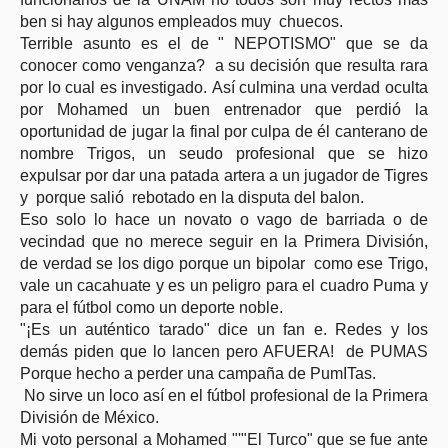
ben si hay algunos empleados muy chuecos.
Terrible asunto es el de " NEPOTISMO" que se da
conocer como venganza? a su decisión que resulta rara
por lo cual es investigado. Así culmina una verdad oculta
por Mohamed un buen entrenador que perdió la
oportunidad de jugar la final por culpa de él canterano de
nombre Trigos, un seudo profesional que se hizo
expulsar por dar una patada artera a un jugador de Tigres
y porque salió rebotado en la disputa del balon.
Eso solo lo hace un novato o vago de barriada o de
vecindad que no merece seguir en la Primera División,
de verdad se los digo porque un bipolar como ese Trigo,
vale un cacahuate y es un peligro para el cuadro Puma y
para el fútbol como un deporte noble.
"¡Es un auténtico tarado" dice un fan e. Redes y los
demás piden que lo lancen pero AFUERA! de PUMAS
Porque hecho a perder una campaña de PumITas.
No sirve un loco así en el fútbol profesional de la Primera
División de México.
Mi voto personal a Mohamed "'"El Turco" que se fue ante