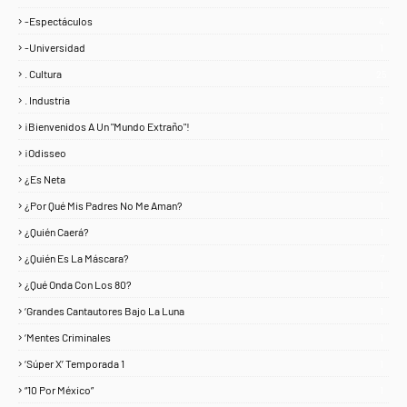
-Espectáculos
4
-Universidad
1
. Cultura
25
. Industria
3
¡Bienvenidos A Un "Mundo Extraño"!
1
¡Odisseo
1
¿Es Neta
2
¿Por Qué Mis Padres No Me Aman?
1
¿Quién Caerá?
1
¿Quién Es La Máscara?
7
¿Qué Onda Con Los 80?
1
‘Grandes Cantautores Bajo La Luna
1
‘Mentes Criminales
1
‘Súper X’ Temporada 1
1
“10 Por México”
1