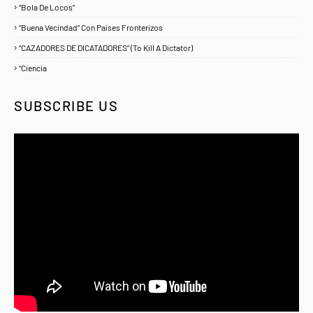
“Bola De Locos”
1
“Buena Vecindad” Con Países Fronterizos
1
“CAZADORES DE DICATADORES” (To Kill A Dictator)
1
“Ciencia
1
SUBSCRIBE US