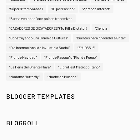
‘Súper X’ temporada 1
“10 por México”
“Aprende Internet”
“Buena vecindad” con países fronterizos
“CAZADORES DE DICATADORES” (To Kill a Dictator)
“Ciencia
“Construyendo una Unión de Culturas”
“Cuentos para Aprender a Gritar”
“Día Internacional de la Justicia Social”
“EMIDSS-6”
“Flor de Navidad”
“Flor de Pascua” o “Flor de Fuego”
“La Perla del Oriente Maya"
“LibroFest Metropolitano”
“Madame Butterfly”
“Noche de Museos”
BLOGGER TEMPLATES
BLOGROLL