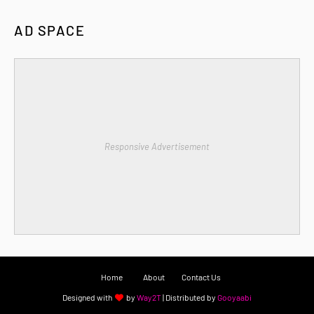
AD SPACE
Responsive Advertisement
Home
About
Contact Us
Designed with
by
Way2T
| Distributed by
Gooyaabi