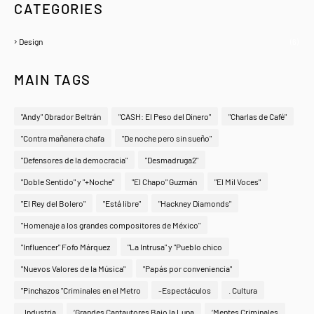
CATEGORIES
Design
(6)
MAIN TAGS
"Andy" Obrador Beltrán
"CASH: El Peso del Dinero"
"Charlas de Café"
"Contra mañanera chafa
"De noche pero sin sueño"
"Defensores de la democracia"
"Desmadruga2"
"Doble Sentido" y "+Noche"
"El Chapo" Guzmán
"El Mil Voces"
"El Rey del Bolero"
"Está libre"
"Hackney Diamonds"
"Homenaje a los grandes compositores de México"
"Influencer" Fofo Márquez
"La Intrusa" y "Pueblo chico
"Nuevos Valores de la Música"
"Papás por conveniencia"
"Pinchazos "Criminales en el Metro
-Espectáculos
. Cultura
. Industria
‘Grandes Cantautores Bajo la Luna
‘Mentes Criminales