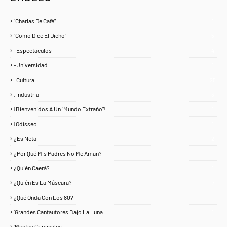
"Charlas De Café"
1
"Como Dice El Dicho"
5
-Espectáculos
4
-Universidad
1
. Cultura
25
. Industria
3
¡Bienvenidos A Un "Mundo Extraño"!
1
¡Odisseo
1
¿Es Neta
2
¿Por Qué Mis Padres No Me Aman?
1
¿Quién Caerá?
1
¿Quién Es La Máscara?
7
¿Qué Onda Con Los 80?
1
‘Grandes Cantautores Bajo La Luna
1
‘Mentes Criminales
1