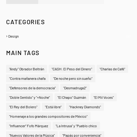
A Zeno.FM Station
CATEGORIES
Design
(6)
MAIN TAGS
"Andy" Obrador Beltrán
"CASH: El Peso del Dinero"
"Charlas de Café"
"Contra mañanera chafa
"De noche pero sin sueño"
"Defensores de la democracia"
"Desmadruga2"
"Doble Sentido" y "+Noche"
"El Chapo" Guzmán
"El Mil Voces"
"El Rey del Bolero"
"Está libre"
"Hackney Diamonds"
"Homenaje a los grandes compositores de México"
"Influencer" Fofo Márquez
"La Intrusa" y "Pueblo chico
"Nuevos Valores de la Música"
"Papás por conveniencia"