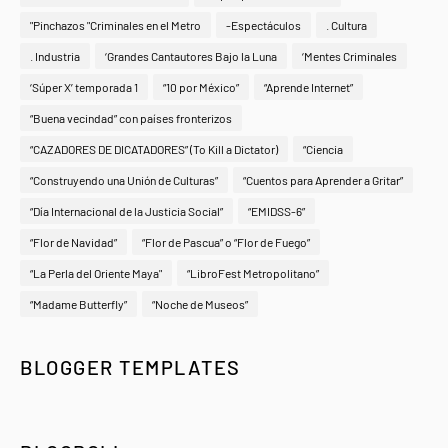
"Pinchazos "Criminales en el Metro
-Espectáculos
. Cultura
. Industria
‘Grandes Cantautores Bajo la Luna
‘Mentes Criminales
‘Súper X’ temporada 1
“10 por México”
“Aprende Internet”
“Buena vecindad” con países fronterizos
“CAZADORES DE DICATADORES” (To Kill a Dictator)
“Ciencia
“Construyendo una Unión de Culturas”
“Cuentos para Aprender a Gritar”
“Día Internacional de la Justicia Social”
“EMIDSS-6”
“Flor de Navidad”
“Flor de Pascua” o “Flor de Fuego”
“La Perla del Oriente Maya"
“LibroFest Metropolitano”
“Madame Butterfly”
“Noche de Museos”
BLOGGER TEMPLATES