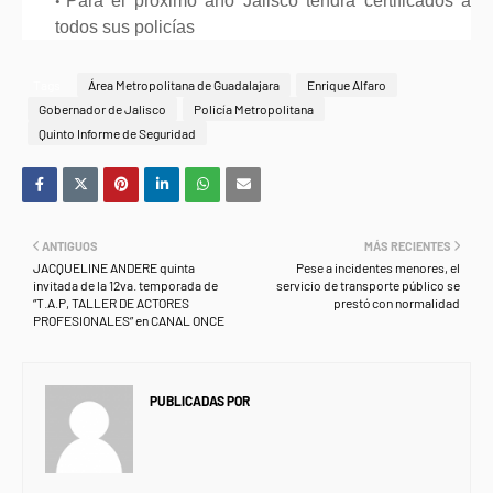
Para el próximo año Jalisco tendrá certificados a
todos sus policías
Tags
Área Metropolitana de Guadalajara
Enrique Alfaro
Gobernador de Jalisco
Policía Metropolitana
Quinto Informe de Seguridad
ANTIGUOS
MÁS RECIENTES
JACQUELINE ANDERE quinta
Pese a incidentes menores, el
invitada de la 12va. temporada de
servicio de transporte público se
“T.A.P, TALLER DE ACTORES
prestó con normalidad
PROFESIONALES” en CANAL ONCE
PUBLICADAS POR
NEWS INFORMANET