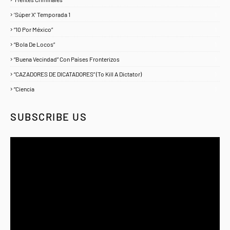
‘Súper X’ Temporada 1
1
“10 Por México”
1
“Bola De Locos”
1
“Buena Vecindad” Con Países Fronterizos
1
“CAZADORES DE DICATADORES” (To Kill A Dictator)
1
“Ciencia
1
SUBSCRIBE US