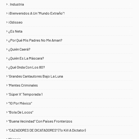
. Industria
3
¡Bienvenidos A Un "Mundo Extraño"!
1
¡Odisseo
1
¿Es Neta
2
¿Por Qué Mis Padres No Me Aman?
1
¿Quién Caerá?
1
¿Quién Es La Máscara?
7
¿Qué Onda Con Los 80?
1
‘Grandes Cantautores Bajo La Luna
1
‘Mentes Criminales
1
‘Súper X’ Temporada 1
1
“10 Por México”
1
“Bola De Locos”
1
“Buena Vecindad” Con Países Fronterizos
1
“CAZADORES DE DICATADORES” (To Kill A Dictator)
1
“Ciencia