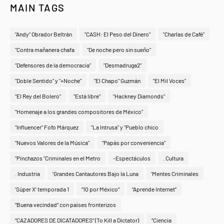
MAIN TAGS
"Andy" Obrador Beltrán
"CASH: El Peso del Dinero"
"Charlas de Café"
"Contra mañanera chafa
"De noche pero sin sueño"
"Defensores de la democracia"
"Desmadruga2"
"Doble Sentido" y "+Noche"
"El Chapo" Guzmán
"El Mil Voces"
"El Rey del Bolero"
"Está libre"
"Hackney Diamonds"
"Homenaje a los grandes compositores de México"
"Influencer" Fofo Márquez
"La Intrusa" y "Pueblo chico
"Nuevos Valores de la Música"
"Papás por conveniencia"
"Pinchazos "Criminales en el Metro
-Espectáculos
. Cultura
. Industria
‘Grandes Cantautores Bajo la Luna
‘Mentes Criminales
‘Súper X’ temporada 1
“10 por México”
“Aprende Internet”
“Buena vecindad” con países fronterizos
“CAZADORES DE DICATADORES” (To Kill a Dictator)
“Ciencia