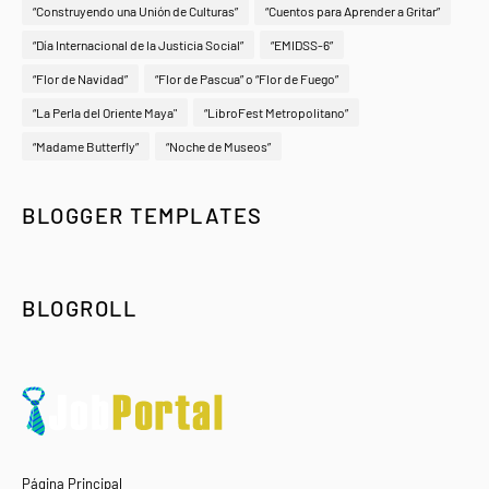
“Construyendo una Unión de Culturas”
“Cuentos para Aprender a Gritar”
“Día Internacional de la Justicia Social”
“EMIDSS-6”
“Flor de Navidad”
“Flor de Pascua” o “Flor de Fuego”
“La Perla del Oriente Maya"
“LibroFest Metropolitano”
“Madame Butterfly”
“Noche de Museos”
BLOGGER TEMPLATES
BLOGROLL
Página Principal