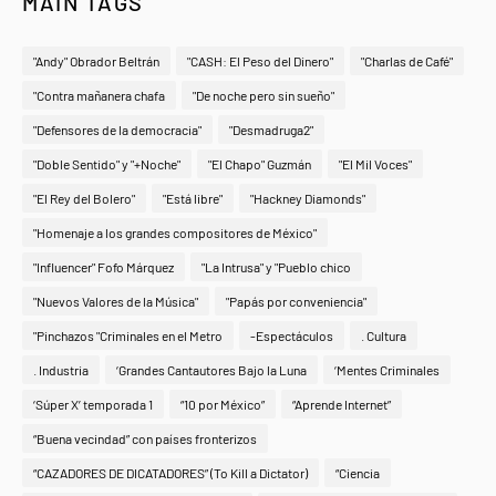
MAIN TAGS
"Andy" Obrador Beltrán
"CASH: El Peso del Dinero"
"Charlas de Café"
"Contra mañanera chafa
"De noche pero sin sueño"
"Defensores de la democracia"
"Desmadruga2"
"Doble Sentido" y "+Noche"
"El Chapo" Guzmán
"El Mil Voces"
"El Rey del Bolero"
"Está libre"
"Hackney Diamonds"
"Homenaje a los grandes compositores de México"
"Influencer" Fofo Márquez
"La Intrusa" y "Pueblo chico
"Nuevos Valores de la Música"
"Papás por conveniencia"
"Pinchazos "Criminales en el Metro
-Espectáculos
. Cultura
. Industria
‘Grandes Cantautores Bajo la Luna
‘Mentes Criminales
‘Súper X’ temporada 1
“10 por México”
“Aprende Internet”
“Buena vecindad” con países fronterizos
“CAZADORES DE DICATADORES” (To Kill a Dictator)
“Ciencia