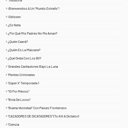
3
¡Bienvenidos A Un "Mundo Extraño"!
1
¡Odisseo
1
¿Es Neta
2
¿Por Qué Mis Padres No Me Aman?
1
¿Quién Caerá?
1
¿Quién Es La Máscara?
7
¿Qué Onda Con Los 80?
1
‘Grandes Cantautores Bajo La Luna
1
‘Mentes Criminales
1
‘Súper X’ Temporada 1
1
“10 Por México”
1
“Bola De Locos”
1
“Buena Vecindad” Con Países Fronterizos
1
“CAZADORES DE DICATADORES” (To Kill A Dictator)
1
“Ciencia
1