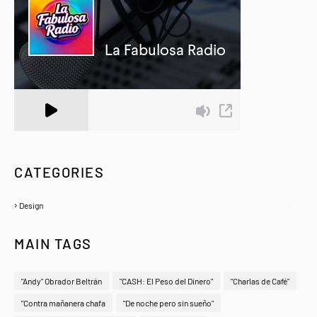
A Zeno.FM Station
CATEGORIES
Design
(6)
MAIN TAGS
"Andy" Obrador Beltrán
"CASH: El Peso del Dinero"
"Charlas de Café"
"Contra mañanera chafa
"De noche pero sin sueño"