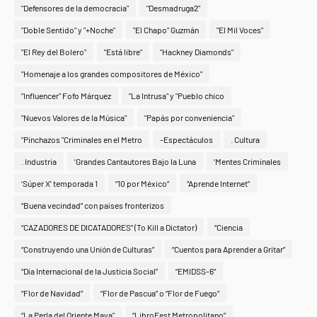
"Defensores de la democracia"
"Desmadruga2"
"Doble Sentido" y "+Noche"
"El Chapo" Guzmán
"El Mil Voces"
"El Rey del Bolero"
"Está libre"
"Hackney Diamonds"
"Homenaje a los grandes compositores de México"
"Influencer" Fofo Márquez
"La Intrusa" y "Pueblo chico
"Nuevos Valores de la Música"
"Papás por conveniencia"
"Pinchazos "Criminales en el Metro
-Espectáculos
. Cultura
. Industria
‘Grandes Cantautores Bajo la Luna
‘Mentes Criminales
‘Súper X’ temporada 1
“10 por México”
“Aprende Internet”
“Buena vecindad” con países fronterizos
“CAZADORES DE DICATADORES” (To Kill a Dictator)
“Ciencia
“Construyendo una Unión de Culturas”
“Cuentos para Aprender a Gritar”
“Día Internacional de la Justicia Social”
“EMIDSS-6”
“Flor de Navidad”
“Flor de Pascua” o “Flor de Fuego”
“La Perla del Oriente Maya"
“LibroFest Metropolitano”