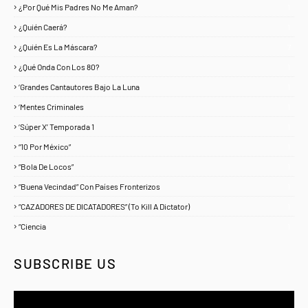
¿Por Qué Mis Padres No Me Aman?
1
¿Quién Caerá?
1
¿Quién Es La Máscara?
7
¿Qué Onda Con Los 80?
1
‘Grandes Cantautores Bajo La Luna
1
‘Mentes Criminales
1
‘Súper X’ Temporada 1
1
“10 Por México”
1
“Bola De Locos”
1
“Buena Vecindad” Con Países Fronterizos
1
“CAZADORES DE DICATADORES” (To Kill A Dictator)
1
“Ciencia
1
SUBSCRIBE US