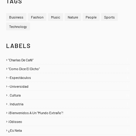
TAGS
Business
Fashion
Music
Nature
People
Sports
Technology
LABELS
"Charlas De Café"
1
"Como Dice El Dicho"
5
-Espectáculos
4
-Universidad
1
. Cultura
25
. Industria
3
¡Bienvenidos A Un "Mundo Extraño"!
1
¡Odisseo
1
¿Es Neta
2