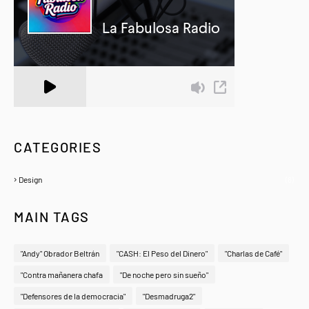
A Zeno.FM Station
CATEGORIES
Design
(6)
MAIN TAGS
"Andy" Obrador Beltrán
"CASH: El Peso del Dinero"
"Charlas de Café"
"Contra mañanera chafa
"De noche pero sin sueño"
"Defensores de la democracia"
"Desmadruga2"