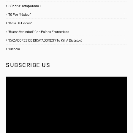
‘Súper X’ Temporada 1
1
“10 Por México”
1
“Bola De Locos”
1
“Buena Vecindad” Con Países Fronterizos
1
“CAZADORES DE DICATADORES” (To Kill A Dictator)
1
“Ciencia
1
SUBSCRIBE US