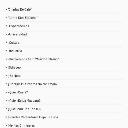
"Charlas De Café"
1
"Como Dice El Dicho"
5
-Espectáculos
4
-Universidad
1
. Cultura
25
. Industria
3
¡Bienvenidos A Un "Mundo Extraño"!
1
¡Odisseo
1
¿Es Neta
2
¿Por Qué Mis Padres No Me Aman?
1
¿Quién Caerá?
1
¿Quién Es La Máscara?
7
¿Qué Onda Con Los 80?
1
‘Grandes Cantautores Bajo La Luna
1
‘Mentes Criminales
1