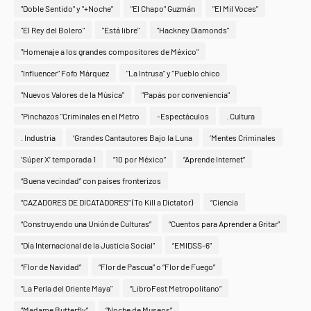
"Doble Sentido" y "+Noche"
"El Chapo" Guzmán
"El Mil Voces"
"El Rey del Bolero"
"Está libre"
"Hackney Diamonds"
"Homenaje a los grandes compositores de México"
"Influencer" Fofo Márquez
"La Intrusa" y "Pueblo chico
"Nuevos Valores de la Música"
"Papás por conveniencia"
"Pinchazos "Criminales en el Metro
-Espectáculos
. Cultura
. Industria
‘Grandes Cantautores Bajo la Luna
‘Mentes Criminales
‘Súper X’ temporada 1
“10 por México”
“Aprende Internet”
“Buena vecindad” con países fronterizos
“CAZADORES DE DICATADORES” (To Kill a Dictator)
“Ciencia
“Construyendo una Unión de Culturas”
“Cuentos para Aprender a Gritar”
“Día Internacional de la Justicia Social”
“EMIDSS-6”
“Flor de Navidad”
“Flor de Pascua” o “Flor de Fuego”
“La Perla del Oriente Maya"
“LibroFest Metropolitano”
“Madame Butterfly”
“Noche de Museos”