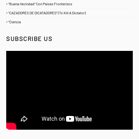
“Buena Vecindad” Con Países Fronterizos
1
“CAZADORES DE DICATADORES” (To Kill A Dictator)
1
“Ciencia
1
SUBSCRIBE US