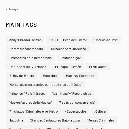
Design
(6)
MAIN TAGS
"Andy" Obrador Beltrán
"CASH: El Peso del Dinero"
"Charlas de Café"
"Contra mañanera chafa
"De noche pero sin sueño"
"Defensores de la democracia"
"Desmadruga2"
"Doble Sentido" y "+Noche"
"El Chapo" Guzmán
"El Mil Voces"
"El Rey del Bolero"
"Está libre"
"Hackney Diamonds"
"Homenaje a los grandes compositores de México"
"Influencer" Fofo Márquez
"La Intrusa" y "Pueblo chico
"Nuevos Valores de la Música"
"Papás por conveniencia"
"Pinchazos "Criminales en el Metro
-Espectáculos
. Cultura
. Industria
‘Grandes Cantautores Bajo la Luna
‘Mentes Criminales