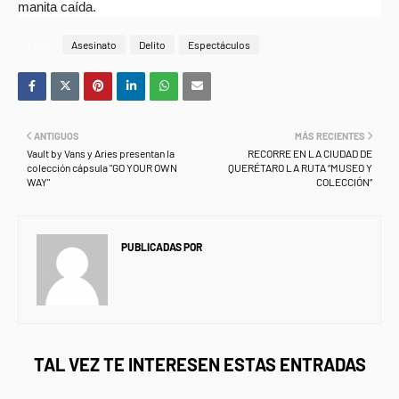
manita caída.
Tags
Asesinato
Delito
Espectáculos
ANTIGUOS
MÁS RECIENTES
Vault by Vans y Aries presentan la
RECORRE EN LA CIUDAD DE
colección cápsula "GO YOUR OWN
QUERÉTARO LA RUTA “MUSEO Y
WAY"
COLECCIÓN”
PUBLICADAS POR
NEWS INFORMANET
TAL VEZ TE INTERESEN ESTAS ENTRADAS