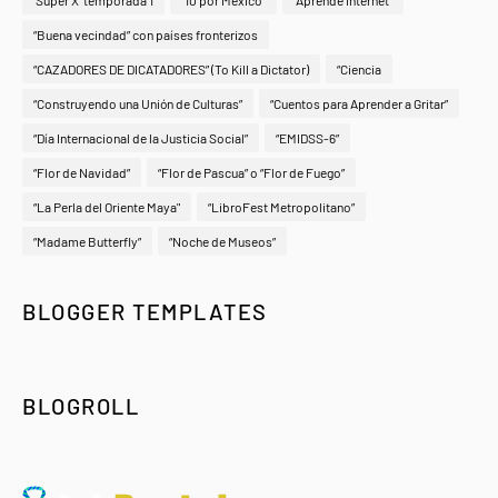
‘Súper X’ temporada 1
“10 por México”
“Aprende Internet”
“Buena vecindad” con países fronterizos
“CAZADORES DE DICATADORES” (To Kill a Dictator)
“Ciencia
“Construyendo una Unión de Culturas”
“Cuentos para Aprender a Gritar”
“Día Internacional de la Justicia Social”
“EMIDSS-6”
“Flor de Navidad”
“Flor de Pascua” o “Flor de Fuego”
“La Perla del Oriente Maya"
“LibroFest Metropolitano”
“Madame Butterfly”
“Noche de Museos”
BLOGGER TEMPLATES
BLOGROLL