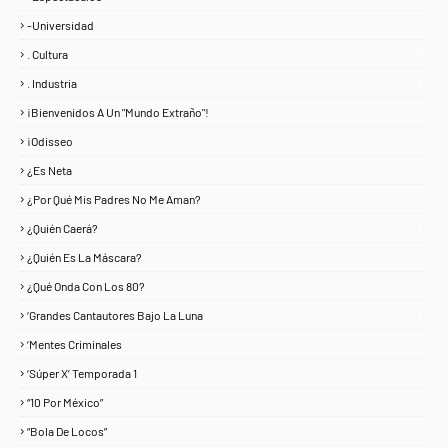
-Universidad
1
. Cultura
25
. Industria
3
¡Bienvenidos A Un "Mundo Extraño"!
1
¡Odisseo
1
¿Es Neta
2
¿Por Qué Mis Padres No Me Aman?
1
¿Quién Caerá?
1
¿Quién Es La Máscara?
7
¿Qué Onda Con Los 80?
1
‘Grandes Cantautores Bajo La Luna
1
‘Mentes Criminales
1
‘Súper X’ Temporada 1
1
“10 Por México”
1
“Bola De Locos”
1