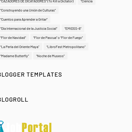
“CAZADORES DE DICATADORES” (To Kill a Dictator)
“Ciencia
“Construyendo una Unión de Culturas”
“Cuentos para Aprender a Gritar”
“Día Internacional de la Justicia Social”
“EMIDSS-6”
“Flor de Navidad”
“Flor de Pascua” o “Flor de Fuego”
“La Perla del Oriente Maya"
“LibroFest Metropolitano”
“Madame Butterfly”
“Noche de Museos”
BLOGGER TEMPLATES
BLOGROLL