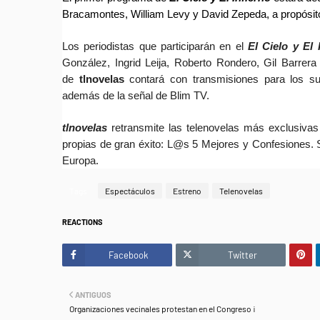
Bracamontes, William Levy y David Zepeda, a propósito 
Los periodistas que participarán en el
El Cielo y El 
González, Ingrid Leija, Roberto Rondero, Gil Barrera
de
tlnovelas
contará con transmisiones para los su
además de la señal de Blim TV.
tlnovelas
retransmite las telenovelas más exclusivas
propias de gran éxito: L@s 5 Mejores y Confesiones. 
Europa.
Tags
Espectáculos
Estreno
Telenovelas
REACTIONS
Facebook
Twitter
ANTIGUOS
Organizaciones vecinales protestan en el Congreso ¡