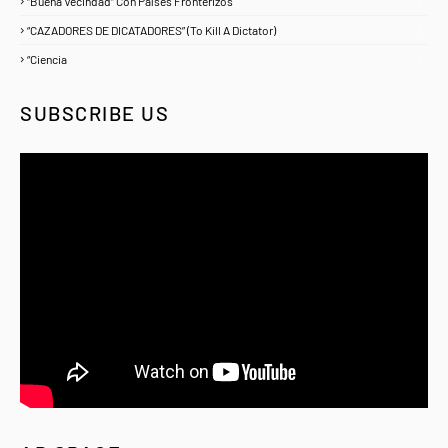
“Buena Vecindad” Con Países Fronterizos
1
“CAZADORES DE DICATADORES” (To Kill A Dictator)
1
“Ciencia
1
SUBSCRIBE US