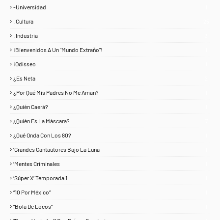
-Universidad
1
. Cultura
25
. Industria
3
¡Bienvenidos A Un "Mundo Extraño"!
1
¡Odisseo
1
¿Es Neta
2
¿Por Qué Mis Padres No Me Aman?
1
¿Quién Caerá?
1
¿Quién Es La Máscara?
7
¿Qué Onda Con Los 80?
1
‘Grandes Cantautores Bajo La Luna
1
‘Mentes Criminales
1
‘Súper X’ Temporada 1
1
“10 Por México”
1
“Bola De Locos”
1