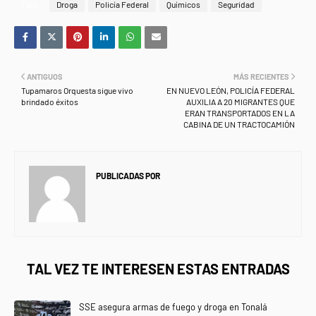
Tags
Droga
Policía Federal
Químicos
Seguridad
ANTIGUOS
MÁS RECIENTES
Tupamaros Orquesta sigue vivo
EN NUEVO LEÓN, POLICÍA FEDERAL
brindado éxitos
AUXILIA A 20 MIGRANTES QUE
ERAN TRANSPORTADOS EN LA
CABINA DE UN TRACTOCAMIÓN
PUBLICADAS POR
NEWS INFORMANET
TAL VEZ TE INTERESEN ESTAS ENTRADAS
SSE asegura armas de fuego y droga en Tonalá