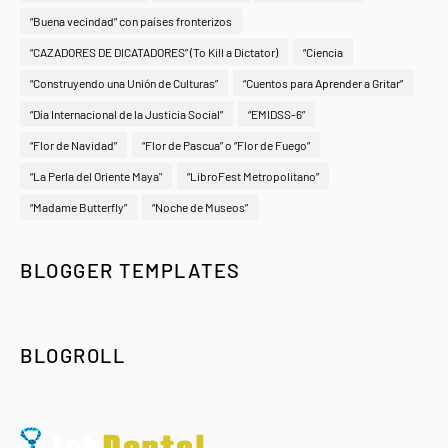
“Buena vecindad” con países fronterizos
“CAZADORES DE DICATADORES” (To Kill a Dictator)
“Ciencia
“Construyendo una Unión de Culturas”
“Cuentos para Aprender a Gritar”
“Día Internacional de la Justicia Social”
“EMIDSS-6”
“Flor de Navidad”
“Flor de Pascua” o “Flor de Fuego”
“La Perla del Oriente Maya"
“LibroFest Metropolitano”
“Madame Butterfly”
“Noche de Museos”
BLOGGER TEMPLATES
BLOGROLL