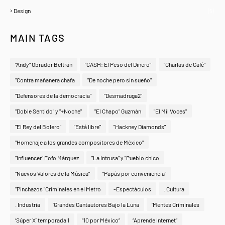
Design
(6)
MAIN TAGS
"Andy" Obrador Beltrán
"CASH: El Peso del Dinero"
"Charlas de Café"
"Contra mañanera chafa
"De noche pero sin sueño"
"Defensores de la democracia"
"Desmadruga2"
"Doble Sentido" y "+Noche"
"El Chapo" Guzmán
"El Mil Voces"
"El Rey del Bolero"
"Está libre"
"Hackney Diamonds"
"Homenaje a los grandes compositores de México"
"Influencer" Fofo Márquez
"La Intrusa" y "Pueblo chico
"Nuevos Valores de la Música"
"Papás por conveniencia"
"Pinchazos "Criminales en el Metro
-Espectáculos
. Cultura
. Industria
‘Grandes Cantautores Bajo la Luna
‘Mentes Criminales
‘Súper X’ temporada 1
“10 por México”
“Aprende Internet”