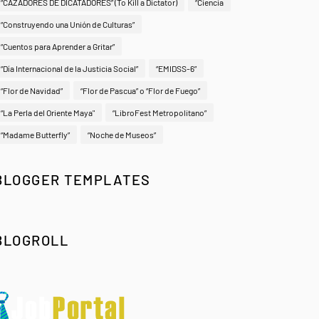
“CAZADORES DE DICATADORES” (To Kill a Dictator)
“Ciencia
“Construyendo una Unión de Culturas”
“Cuentos para Aprender a Gritar”
“Día Internacional de la Justicia Social”
“EMIDSS-6”
“Flor de Navidad”
“Flor de Pascua” o “Flor de Fuego”
“La Perla del Oriente Maya"
“LibroFest Metropolitano”
“Madame Butterfly”
“Noche de Museos”
BLOGGER TEMPLATES
BLOGROLL