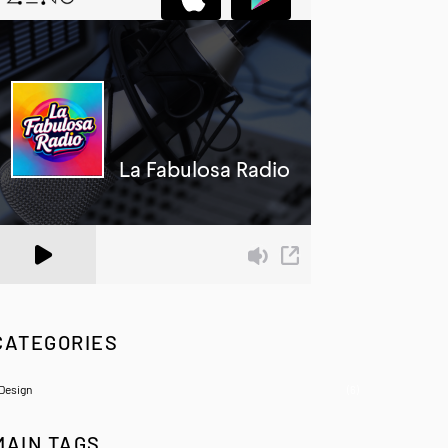
 Zeno.FM Station
CATEGORIES
Design
(6)
MAIN TAGS