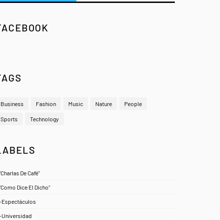
FACEBOOK
TAGS
Business
Fashion
Music
Nature
People
Sports
Technology
LABELS
"Charlas De Café"
1
"Como Dice El Dicho"
5
-Espectáculos
4
-Universidad
1