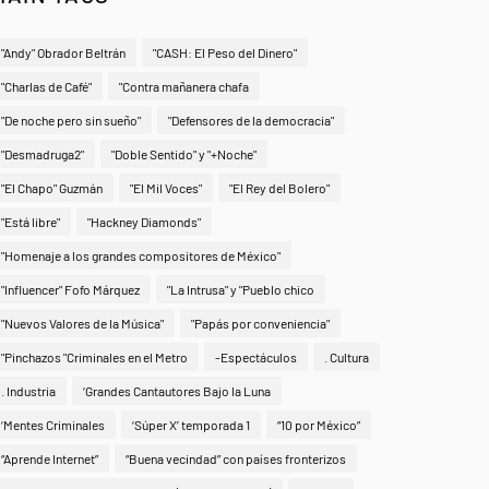
"Andy" Obrador Beltrán
"CASH: El Peso del Dinero"
"Charlas de Café"
"Contra mañanera chafa
"De noche pero sin sueño"
"Defensores de la democracia"
"Desmadruga2"
"Doble Sentido" y "+Noche"
"El Chapo" Guzmán
"El Mil Voces"
"El Rey del Bolero"
"Está libre"
"Hackney Diamonds"
"Homenaje a los grandes compositores de México"
"Influencer" Fofo Márquez
"La Intrusa" y "Pueblo chico
"Nuevos Valores de la Música"
"Papás por conveniencia"
"Pinchazos "Criminales en el Metro
-Espectáculos
. Cultura
. Industria
‘Grandes Cantautores Bajo la Luna
‘Mentes Criminales
‘Súper X’ temporada 1
“10 por México”
“Aprende Internet”
“Buena vecindad” con países fronterizos