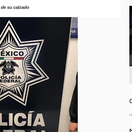
s de su calzado
A