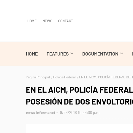
HOME
NEWS
CONTACT
HOME
FEATURES
DOCUMENTATION
Página Principal
Policía Federal
EN EL AICM, POLICÍA FEDERAL DE
EN EL AICM, POLICÍA FEDERA
POSESIÓN DE DOS ENVOLTOR
news informanet
9/26/2018 10:39:00 p.m.