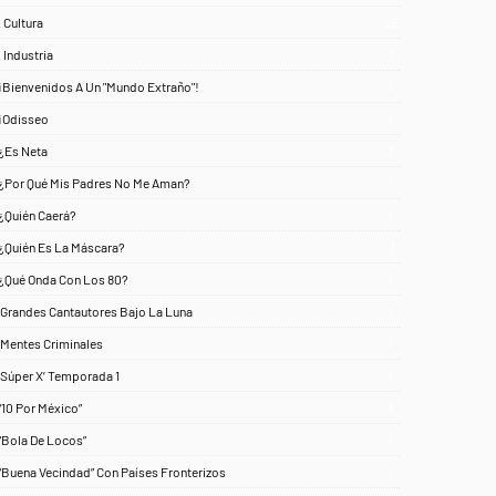
. Cultura
25
. Industria
3
¡Bienvenidos A Un "Mundo Extraño"!
1
¡Odisseo
1
¿Es Neta
2
¿Por Qué Mis Padres No Me Aman?
1
¿Quién Caerá?
1
¿Quién Es La Máscara?
7
¿Qué Onda Con Los 80?
1
‘Grandes Cantautores Bajo La Luna
1
‘Mentes Criminales
1
‘Súper X’ Temporada 1
1
“10 Por México”
1
“Bola De Locos”
1
“Buena Vecindad” Con Países Fronterizos
1