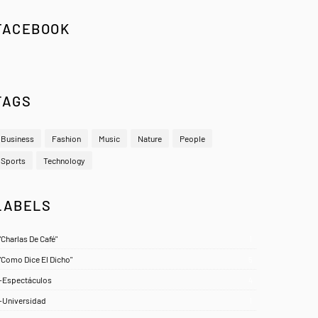
FACEBOOK
TAGS
Business
Fashion
Music
Nature
People
Sports
Technology
LABELS
"Charlas De Café"
1
"Como Dice El Dicho"
5
-Espectáculos
4
-Universidad
1