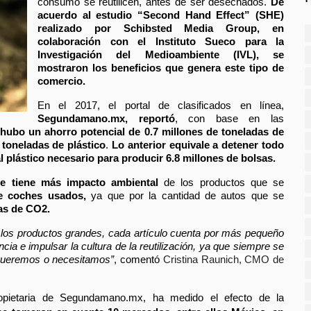
consumo se reutilicen, antes de ser desechados.
 De 
acuerdo al estudio “Second Hand Effect” (SHE) 
realizado por Schibsted Media Group, en 
colaboración con el Instituto Sueco para la 
Investigación del Medioambiente (IVL), se 
mostraron los beneficios que genera este tipo de 
comercio.
En el 2017, el portal de clasificados en línea, 
Segundamano.mx, reportó
, con base en las 
hubo un ahorro potencial de 0.7 millones de toneladas de 
 toneladas de plástico
. 
Lo anterior equivale a detener todo 
al plástico necesario para producir 6.8 millones de bolsas.
ue tiene más impacto ambiental
 de los productos que se 
e coches usados,
 ya que por la cantidad de autos que se 
as de CO2. 
n los productos grandes, cada artículo cuenta por más pequeño 
ia e impulsar la cultura de la reutilización, ya que siempre se 
 queremos o necesitamos”
, comentó 
Cristina Raunich, CMO de 
pietaria de Segundamano.mx, ha medido el efecto de la 