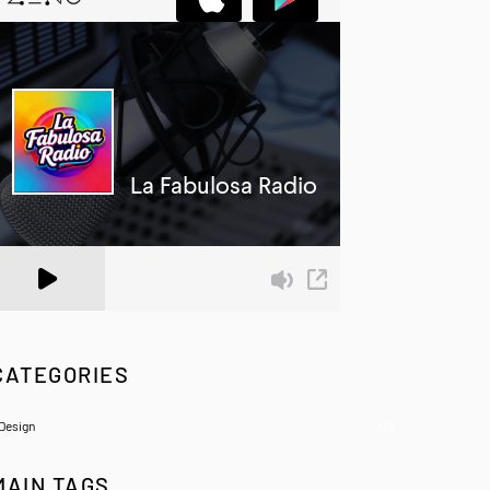
 Zeno.FM Station
CATEGORIES
Design
(6)
MAIN TAGS