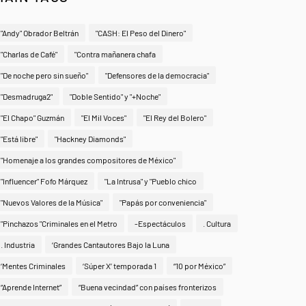
"Andy" Obrador Beltrán
"CASH: El Peso del Dinero"
"Charlas de Café"
"Contra mañanera chafa
"De noche pero sin sueño"
"Defensores de la democracia"
"Desmadruga2"
"Doble Sentido" y "+Noche"
"El Chapo" Guzmán
"El Mil Voces"
"El Rey del Bolero"
"Está libre"
"Hackney Diamonds"
"Homenaje a los grandes compositores de México"
"Influencer" Fofo Márquez
"La Intrusa" y "Pueblo chico
"Nuevos Valores de la Música"
"Papás por conveniencia"
"Pinchazos "Criminales en el Metro
-Espectáculos
. Cultura
. Industria
‘Grandes Cantautores Bajo la Luna
‘Mentes Criminales
‘Súper X’ temporada 1
“10 por México”
“Aprende Internet”
“Buena vecindad” con países fronterizos