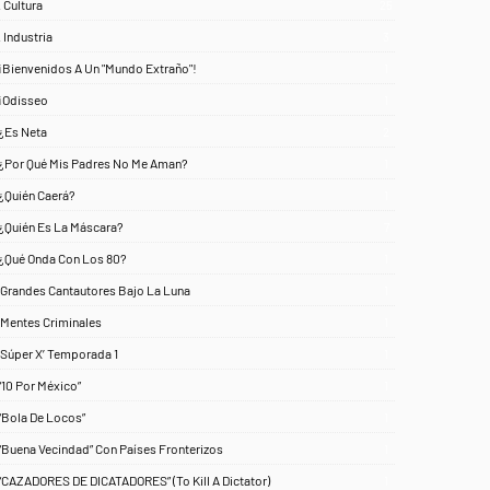
. Cultura
25
. Industria
3
¡Bienvenidos A Un "Mundo Extraño"!
1
¡Odisseo
1
¿Es Neta
2
¿Por Qué Mis Padres No Me Aman?
1
¿Quién Caerá?
1
¿Quién Es La Máscara?
7
¿Qué Onda Con Los 80?
1
‘Grandes Cantautores Bajo La Luna
1
‘Mentes Criminales
1
‘Súper X’ Temporada 1
1
“10 Por México”
1
“Bola De Locos”
1
“Buena Vecindad” Con Países Fronterizos
1
“CAZADORES DE DICATADORES” (To Kill A Dictator)
1