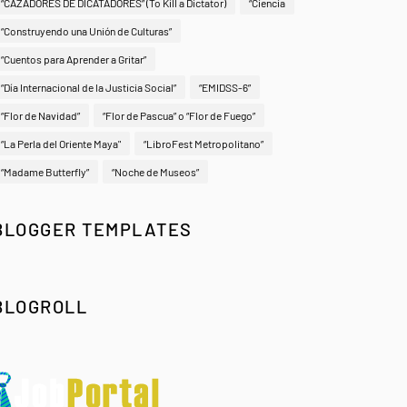
“CAZADORES DE DICATADORES” (To Kill a Dictator)
“Ciencia
“Construyendo una Unión de Culturas”
“Cuentos para Aprender a Gritar”
“Día Internacional de la Justicia Social”
“EMIDSS-6”
“Flor de Navidad”
“Flor de Pascua” o “Flor de Fuego”
“La Perla del Oriente Maya"
“LibroFest Metropolitano”
“Madame Butterfly”
“Noche de Museos”
BLOGGER TEMPLATES
BLOGROLL