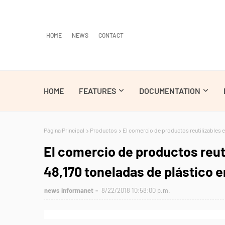
HOME
NEWS
CONTACT
HOME
FEATURES
DOCUMENTATION
Página Principal
Productos
El comercio de productos reutilizables e
El comercio de productos reuti
48,170 toneladas de plástico 
news informanet
8/22/2018 10:58:00 p.m.