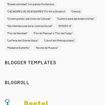
“Buena vecindad” con países fronterizos
“CAZADORES DE DICATADORES” (To Kill a Dictator)
“Ciencia
“Construyendo una Unión de Culturas”
“Cuentos para Aprender a Gritar”
“Día Internacional de la Justicia Social”
“EMIDSS-6”
“Flor de Navidad”
“Flor de Pascua” o “Flor de Fuego”
“La Perla del Oriente Maya"
“LibroFest Metropolitano”
“Madame Butterfly”
“Noche de Museos”
BLOGGER TEMPLATES
BLOGROLL