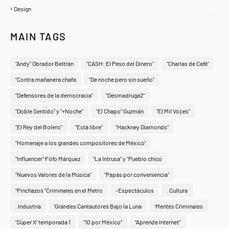
Design
(6)
MAIN TAGS
"Andy" Obrador Beltrán
"CASH: El Peso del Dinero"
"Charlas de Café"
"Contra mañanera chafa
"De noche pero sin sueño"
"Defensores de la democracia"
"Desmadruga2"
"Doble Sentido" y "+Noche"
"El Chapo" Guzmán
"El Mil Voces"
"El Rey del Bolero"
"Está libre"
"Hackney Diamonds"
"Homenaje a los grandes compositores de México"
"Influencer" Fofo Márquez
"La Intrusa" y "Pueblo chico
"Nuevos Valores de la Música"
"Papás por conveniencia"
"Pinchazos "Criminales en el Metro
-Espectáculos
. Cultura
. Industria
‘Grandes Cantautores Bajo la Luna
‘Mentes Criminales
‘Súper X’ temporada 1
“10 por México”
“Aprende Internet”