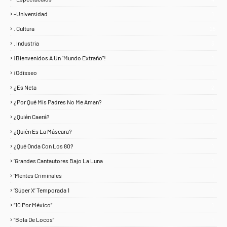
-Universidad
1
. Cultura
25
. Industria
3
¡Bienvenidos A Un "Mundo Extraño"!
1
¡Odisseo
1
¿Es Neta
2
¿Por Qué Mis Padres No Me Aman?
1
¿Quién Caerá?
1
¿Quién Es La Máscara?
7
¿Qué Onda Con Los 80?
1
‘Grandes Cantautores Bajo La Luna
1
‘Mentes Criminales
1
‘Súper X’ Temporada 1
1
“10 Por México”
1
“Bola De Locos”
1