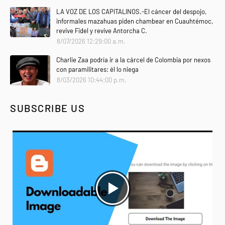
LA VOZ DE LOS CAPITALINOS.-El cáncer del despojo,
informales mazahuas piden chambear en Cuauhtémoc,
revive Fidel y revive Antorcha C.
8/07/2026 12:29:00 a.m.
Charlie Zaa podría ir a la cárcel de Colombia por nexos
con paramilitares: él lo niega
8/03/2026 10:44:00 p.m.
SUBSCRIBE US