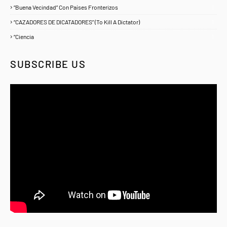
“Buena Vecindad” Con Países Fronterizos
1
“CAZADORES DE DICATADORES” (To Kill A Dictator)
1
“Ciencia
1
SUBSCRIBE US