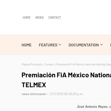
HOME
NEWS
CONTACT
HOME
FEATURES
DOCUMENTATION
Página Principal
Torneo
Premiación FiA México National Karting C
Premiación FiA México Nation
TELMEX
news informanet
2/11/2018 09:48:00 p.m.
José Antonio Reyes, 