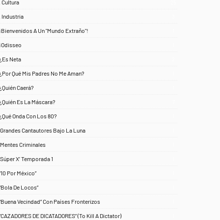
. Cultura
25
. Industria
3
¡Bienvenidos A Un "Mundo Extraño"!
1
¡Odisseo
1
¿Es Neta
2
¿Por Qué Mis Padres No Me Aman?
1
¿Quién Caerá?
1
¿Quién Es La Máscara?
7
¿Qué Onda Con Los 80?
1
‘Grandes Cantautores Bajo La Luna
1
‘Mentes Criminales
1
‘Súper X’ Temporada 1
1
“10 Por México”
1
“Bola De Locos”
1
“Buena Vecindad” Con Países Fronterizos
1
“CAZADORES DE DICATADORES” (To Kill A Dictator)
1