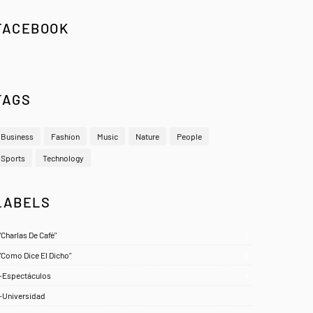
FACEBOOK
TAGS
Business
Fashion
Music
Nature
People
Sports
Technology
LABELS
"Charlas De Café"
1
"Como Dice El Dicho"
5
-Espectáculos
4
-Universidad
1