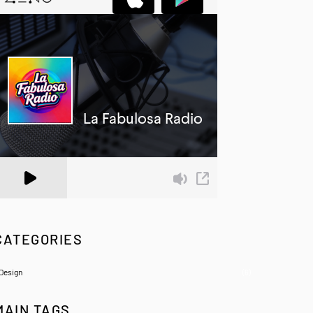
 Zeno.FM Station
CATEGORIES
Design
(6)
MAIN TAGS