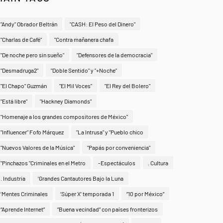
"Andy" Obrador Beltrán
"CASH: El Peso del Dinero"
"Charlas de Café"
"Contra mañanera chafa
"De noche pero sin sueño"
"Defensores de la democracia"
"Desmadruga2"
"Doble Sentido" y "+Noche"
"El Chapo" Guzmán
"El Mil Voces"
"El Rey del Bolero"
"Está libre"
"Hackney Diamonds"
"Homenaje a los grandes compositores de México"
"Influencer" Fofo Márquez
"La Intrusa" y "Pueblo chico
"Nuevos Valores de la Música"
"Papás por conveniencia"
"Pinchazos "Criminales en el Metro
-Espectáculos
. Cultura
. Industria
‘Grandes Cantautores Bajo la Luna
‘Mentes Criminales
‘Súper X’ temporada 1
“10 por México”
“Aprende Internet”
“Buena vecindad” con países fronterizos