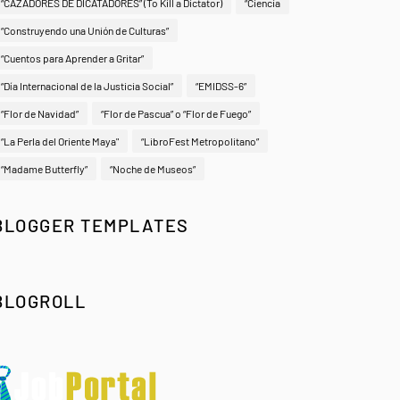
“CAZADORES DE DICATADORES” (To Kill a Dictator)
“Ciencia
“Construyendo una Unión de Culturas”
“Cuentos para Aprender a Gritar”
“Día Internacional de la Justicia Social”
“EMIDSS-6”
“Flor de Navidad”
“Flor de Pascua” o “Flor de Fuego”
“La Perla del Oriente Maya"
“LibroFest Metropolitano”
“Madame Butterfly”
“Noche de Museos”
BLOGGER TEMPLATES
BLOGROLL