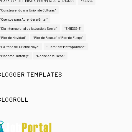
“CAZADORES DE DICATADORES” (To Kill a Dictator)
“Ciencia
“Construyendo una Unión de Culturas”
“Cuentos para Aprender a Gritar”
“Día Internacional de la Justicia Social”
“EMIDSS-6”
“Flor de Navidad”
“Flor de Pascua” o “Flor de Fuego”
“La Perla del Oriente Maya"
“LibroFest Metropolitano”
“Madame Butterfly”
“Noche de Museos”
BLOGGER TEMPLATES
BLOGROLL