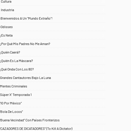
. Cultura
25
. Industria
3
¡Bienvenidos A Un "Mundo Extraño"!
1
¡Odisseo
1
¿Es Neta
2
¿Por Qué Mis Padres No Me Aman?
1
¿Quién Caerá?
1
¿Quién Es La Máscara?
7
¿Qué Onda Con Los 80?
1
‘Grandes Cantautores Bajo La Luna
1
‘Mentes Criminales
1
‘Súper X’ Temporada 1
1
“10 Por México”
1
“Bola De Locos”
1
“Buena Vecindad” Con Países Fronterizos
1
“CAZADORES DE DICATADORES” (To Kill A Dictator)
1