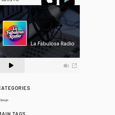
 Zeno.FM Station
CATEGORIES
Design
(6)
MAIN TAGS