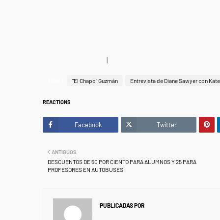
ABC Breaking News
|
Latest News Videos
Tags
"El Chapo" Guzmán
Entrevista de Diane Sawyer con Kate 
REACTIONS
Facebook
Twitter
ANTIGUOS
DESCUENTOS DE 50 POR CIENTO PARA ALUMNOS Y 25 PARA
PROFESORES EN AUTOBUSES
PUBLICADAS POR
NEWS INFORMANET