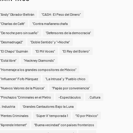
"Andy" Obrador Beltrán
"CASH: El Peso del Dinero"
"Charlas de Café"
"Contra mañanera chafa
"De noche pero sin sueño"
"Defensores de la democracia"
"Desmadruga2"
"Doble Sentido" y "+Noche"
"El Chapo" Guzmán
"El Mil Voces"
"El Rey del Bolero"
"Está libre"
"Hackney Diamonds"
"Homenaje a los grandes compositores de México"
"Influencer" Fofo Márquez
"La Intrusa" y "Pueblo chico
"Nuevos Valores de la Música"
"Papás por conveniencia"
"Pinchazos "Criminales en el Metro
-Espectáculos
. Cultura
. Industria
‘Grandes Cantautores Bajo la Luna
‘Mentes Criminales
‘Súper X’ temporada 1
“10 por México”
“Aprende Internet”
“Buena vecindad” con países fronterizos