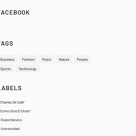
FACEBOOK
TAGS
Business
Fashion
Music
Nature
People
Sports
Technology
LABELS
"Charlas De Café"
1
"Como Dice El Dicho"
5
-Espectáculos
4
-Universidad
1