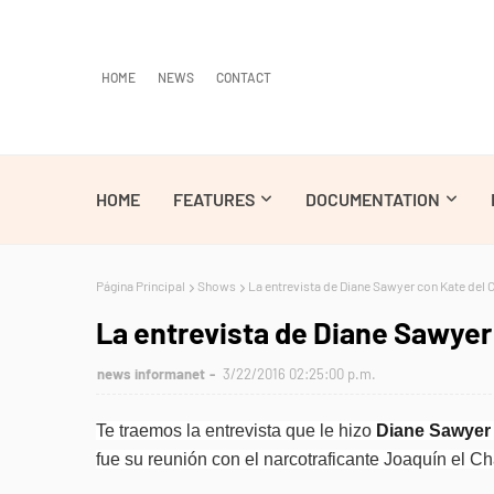
HOME
NEWS
CONTACT
HOME
FEATURES
DOCUMENTATION
Página Principal
Shows
La entrevista de Diane Sawyer con Kate del C
La entrevista de Diane Sawyer 
news informanet
3/22/2016 02:25:00 p.m.
Te traemos la entrevista que le hizo
Diane Sawyer
fue su reunión con el narcotraficante Joaquín el 