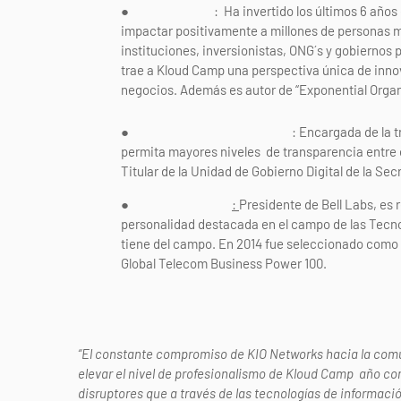
●
Salim Ismail
: Ha invertido los últimos 6 años 
impactar positivamente a millones de personas m
instituciones, inversionistas, ONG´s y gobiernos p
trae a Kloud Camp una perspectiva única de inno
negocios. Además es autor de “Exponential Organ
●
Maestra Yolanda Mart
í
nez
: Encargada de la t
permita mayores niveles de transparencia entre e
Titular de la Unidad de Gobierno Digital de la Sec
●
Marcus Weldon
:
Presidente de Bell Labs, es 
personalidad destacada en el campo de las Tecno
tiene del campo. En 2014 fue seleccionado como u
Global Telecom Business Power 100.
“El constante compromiso de KIO Networks hacia la comun
elevar el nivel de profesionalismo de Kloud Camp año con
disruptores que a través de las tecnologías de informac