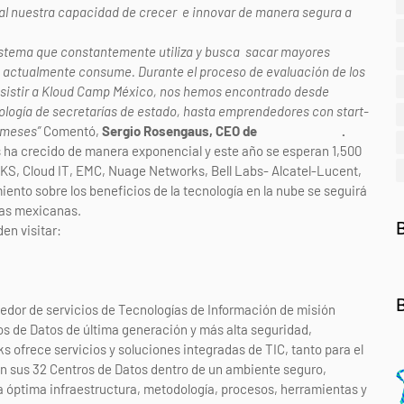
al nuestra capacidad de crecer e innovar de manera segura a
sistema que constantemente utiliza y busca sacar mayores
e actualmente consume. Durante el proceso de evaluación de los
a asistir a Kloud Camp México, nos hemos encontrado desde
ología de secretarías de estado, hasta emprendedores con start-
 meses”
Comentó,
Sergio Rosengaus, CEO de
KIO Networks
.
as ha crecido de manera exponencial y este año se esperan 1,500
S, Cloud IT, EMC, Nuage Networks, Bell Labs- Alcatel-Lucent,
nto sobre los beneficios de la tecnología en la nube se seguirá
sas mexicanas.
den visitar:
https://kloudcamp.com/mx2015/registro/
eedor de servicios de Tecnologías de Información de misión
ros de Datos de última generación y más alta seguridad,
 ofrece servicios y soluciones integradas de TIC, tanto para el
en sus 32 Centros de Datos dentro de un ambiente seguro,
 óptima infraestructura, metodología, procesos, herramientas y