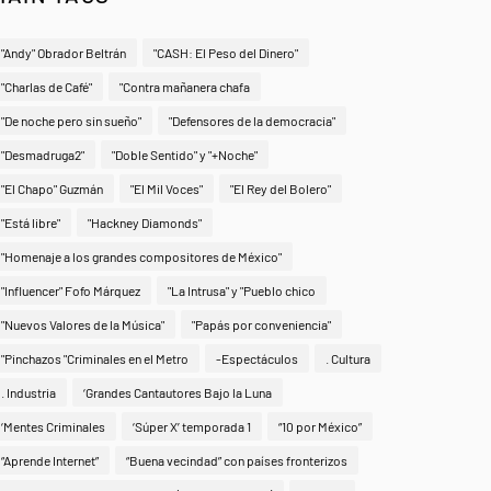
"Andy" Obrador Beltrán
"CASH: El Peso del Dinero"
"Charlas de Café"
"Contra mañanera chafa
"De noche pero sin sueño"
"Defensores de la democracia"
"Desmadruga2"
"Doble Sentido" y "+Noche"
"El Chapo" Guzmán
"El Mil Voces"
"El Rey del Bolero"
"Está libre"
"Hackney Diamonds"
"Homenaje a los grandes compositores de México"
"Influencer" Fofo Márquez
"La Intrusa" y "Pueblo chico
"Nuevos Valores de la Música"
"Papás por conveniencia"
"Pinchazos "Criminales en el Metro
-Espectáculos
. Cultura
. Industria
‘Grandes Cantautores Bajo la Luna
‘Mentes Criminales
‘Súper X’ temporada 1
“10 por México”
“Aprende Internet”
“Buena vecindad” con países fronterizos