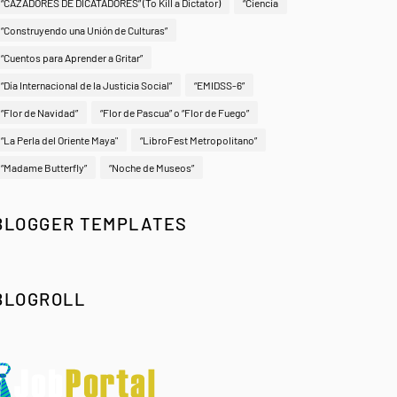
“CAZADORES DE DICATADORES” (To Kill a Dictator)
“Ciencia
“Construyendo una Unión de Culturas”
“Cuentos para Aprender a Gritar”
“Día Internacional de la Justicia Social”
“EMIDSS-6”
“Flor de Navidad”
“Flor de Pascua” o “Flor de Fuego”
“La Perla del Oriente Maya"
“LibroFest Metropolitano”
“Madame Butterfly”
“Noche de Museos”
BLOGGER TEMPLATES
BLOGROLL