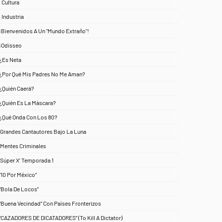
. Cultura
25
. Industria
3
¡Bienvenidos A Un "Mundo Extraño"!
1
¡Odisseo
1
¿Es Neta
2
¿Por Qué Mis Padres No Me Aman?
1
¿Quién Caerá?
1
¿Quién Es La Máscara?
7
¿Qué Onda Con Los 80?
1
‘Grandes Cantautores Bajo La Luna
1
‘Mentes Criminales
1
‘Súper X’ Temporada 1
1
“10 Por México”
1
“Bola De Locos”
1
“Buena Vecindad” Con Países Fronterizos
1
“CAZADORES DE DICATADORES” (To Kill A Dictator)
1