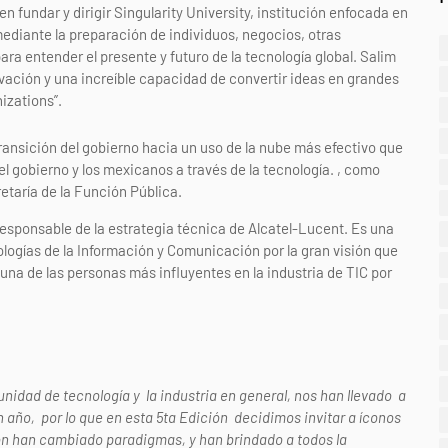
en fundar y dirigir Singularity University, institución enfocada en
ediante la preparación de individuos, negocios, otras
ara entender el presente y futuro de la tecnología global. Salim
vación y una increíble capacidad de convertir ideas en grandes
izations”.
ransición del gobierno hacia un uso de la nube más efectivo que
l gobierno y los mexicanos a través de la tecnología. , como
retaría de la Función Pública.
responsable de la estrategia técnica de Alcatel-Lucent. Es una
logías de la Información y Comunicación por la gran visión que
na de las personas más influyentes en la industria de TIC por
idad de tecnología y la industria en general, nos han llevado a
 año, por lo que en esta 5ta Edición decidimos invitar a íconos
ión han cambiado paradigmas, y han brindado a todos la