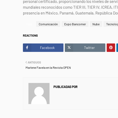
personal certificado, proporcionando los niveles de ser
mundiales reconocidos como TIER III, TIER IV, ICREA, I
presencia en México, Panamá, Guatemala, República Do
Tags
Comunicación
Expo Bancomer
Nube
Tecnolo
REACTIONS
Facebook
Twitter
ANTIGUOS
Marlene Favela en la Revista OPEN
PUBLICADAS POR
NEWS INFORMANET