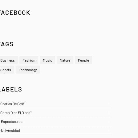
FACEBOOK
TAGS
Business
Fashion
Music
Nature
People
Sports
Technology
LABELS
"Charlas De Café"
1
"Como Dice El Dicho"
5
-Espectáculos
4
-Universidad
1