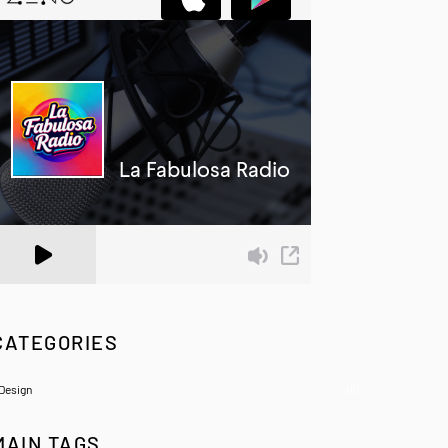
 Zeno.FM Station
CATEGORIES
Design
(6)
MAIN TAGS