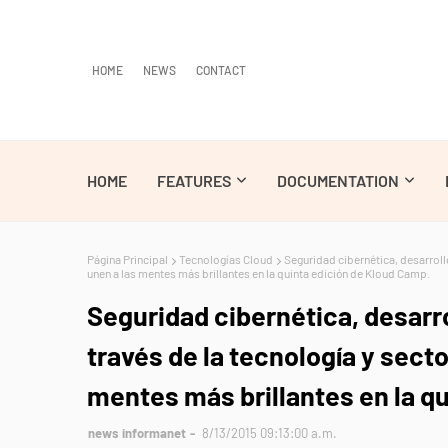
HOME
NEWS
CONTACT
HOME
FEATURES
DOCUMENTATION
Página Principal
Tecnologías Cloud
Seguridad cibernética, desarroll
unen a las mentes más brillantes en la quinta edición de Kloud Camp.
Seguridad cibernética, desarr
través de la tecnología y secto
mentes más brillantes en la q
news informanet
8/13/2015 09:13:00 a.m.